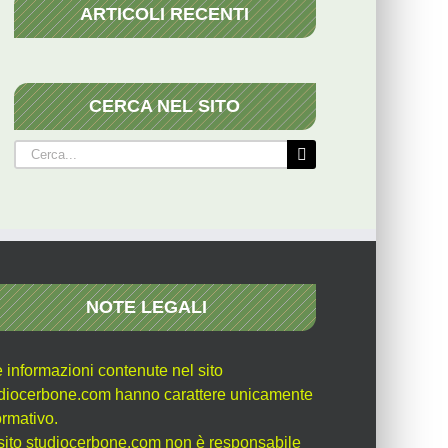
ARTICOLI RECENTI
CERCA NEL SITO
Cerca
per:
NOTE LEGALI
e informazioni contenute nel sito
diocerbone.com hanno carattere unicamente
ormativo.
l sito studiocerbone.com non è responsabile