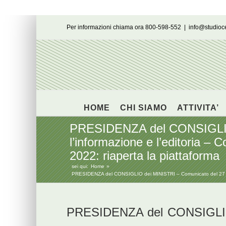
Salta
Per informazioni chiama ora 800-598-552
|
info@studio
al
contenuto
HOME
CHI SIAMO
ATTIVITA’
PRESIDENZA del CONSIGLIO d
l’informazione e l’editoria – Co
2022: riaperta la piattaforma
sei qui:
Home
PRESIDENZA del CONSIGLIO dei MINISTRI – Comunicato del 27 luglio 20
PRESIDENZA del CONSIGLIO 