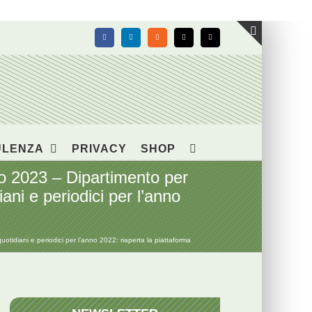
Facebook
LinkedIn
Rss
X
Email
Toggle
area
barra
scorrevol
ULENZA
PRIVACY
SHOP
 2023 – Dipartimento per
diani e periodici per l’anno
otidiani e periodici per l’anno 2022: riaperta la piattaforma