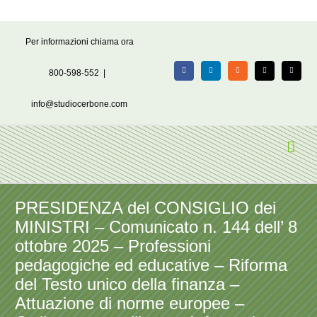
Salta
Per informazioni chiama ora
al
contenuto
800-598-552
|
Facebook
LinkedIn
Rss
X
Email
info@studiocerbone.com
PRESIDENZA del CONSIGLIO dei
MINISTRI – Comunicato n. 144 dell’ 8
ottobre 2025 – Professioni
pedagogiche ed educative – Riforma
del Testo unico della finanza –
Attuazione di norme europee –