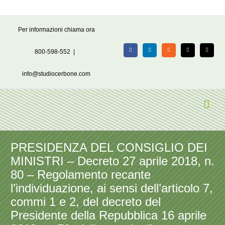
Salta
Per informazioni chiama ora
al
contenuto
800-598-552
|
Facebook
LinkedIn
Rss
X
Email
info@studiocerbone.com
PRESIDENZA DEL CONSIGLIO DEI
MINISTRI – Decreto 27 aprile 2018, n.
80 – Regolamento recante
l’individuazione, ai sensi dell’articolo 7,
commi 1 e 2, del decreto del
Presidente della Repubblica 16 aprile