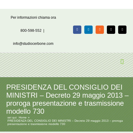
Salta
Per informazioni chiama ora
al
contenuto
800-598-552
|
Facebook
LinkedIn
Rss
X
Email
info@studiocerbone.com
PRESIDENZA DEL CONSIGLIO DEI
MINISTRI – Decreto 29 maggio 2013 –
proroga presentazione e trasmissione
modello 730
sei qui:
Home
PRESIDENZA DEL CONSIGLIO DEI MINISTRI – Decreto 29 maggio 2013 – proroga
presentazione e trasmissione modello 730