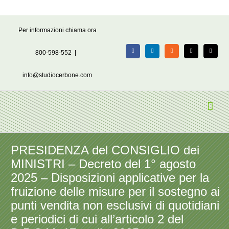
Salta
Per informazioni chiama ora
al
contenuto
800-598-552
|
Facebook
LinkedIn
Rss
X
Email
info@studiocerbone.com
PRESIDENZA del CONSIGLIO dei
MINISTRI – Decreto del 1° agosto
2025 – Disposizioni applicative per la
fruizione delle misure per il sostegno ai
punti vendita non esclusivi di quotidiani
e periodici di cui all’articolo 2 del