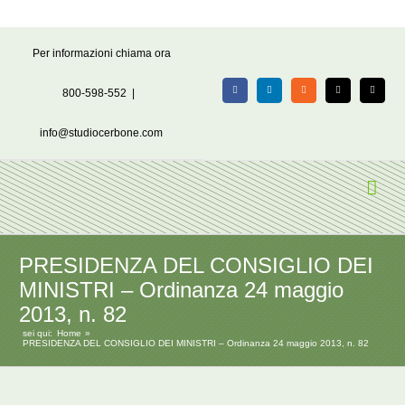
Salta
Per informazioni chiama ora
al
contenuto
800-598-552
|
Facebook
LinkedIn
Rss
X
Email
info@studiocerbone.com
PRESIDENZA DEL CONSIGLIO DEI
MINISTRI – Ordinanza 24 maggio
2013, n. 82
sei qui:
Home
PRESIDENZA DEL CONSIGLIO DEI MINISTRI – Ordinanza 24 maggio 2013, n. 82