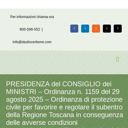
Salta
Per informazioni chiama ora
al
contenuto
800-598-552
|
Facebook
LinkedIn
Rss
X
Email
info@studiocerbone.com
PRESIDENZA del CONSIGLIO dei
MINISTRI – Ordinanza n. 1159 del 29
agosto 2025 – Ordinanza di protezione
civile per favorire e regolare il subentro
della Regione Toscana in conseguenza
delle avverse condizioni