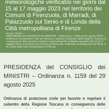
meteorologiche verificatisi nei giorni dal
15 al 17 maggio 2023 nel territorio dei
Comuni di Firenzuola, di Marradi, di
Palazzuolo sul Senio e di Londa della
Città metropolitana di Firenze
sei qui:
Home
PRESIDENZA del CONSIGLIO dei MINISTRI – Ordinanza n. 1159 del 29 agosto 2025 –
Ordinanza di protezione civile per favorire e regolare il subentro della Regione Toscana in
conseguenza delle avverse condizioni meteorologiche verificatisi nei giorni dal 15 al 17
maggio 2023 nel territorio dei Comuni di Firenzuola, di Marradi, di Palazzuolo sul Senio e
di Londa della Città metropolitana di Firenze
PRESIDENZA del CONSIGLIO dei
MINISTRI – Ordinanza n. 1159 del 29
agosto 2025
Ordinanza di protezione civile per favorire e regolare il
subentro della Regione Toscana in conseguenza delle