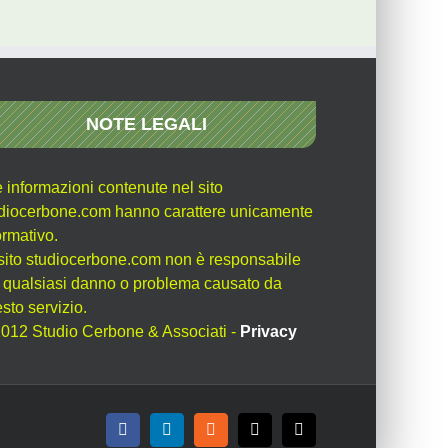
NOTE LEGALI
e informazioni contenute nel sito
diocerbone.com hanno carattere unicamente
ormativo.
l sito studiocerbone.com non è responsabile
 qualsiasi danno o problema causato da
sto servizio.
012 Studio Cerbone & Associati -
Privacy
Facebook
LinkedIn
Rss
X
Email