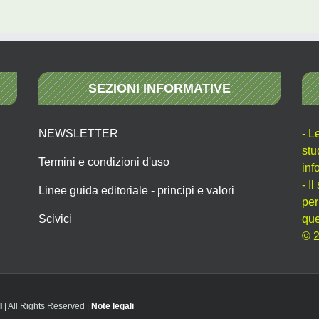
SEZIONI INFORMATIVE
NEWSLETTER
- L
stu
Termini e condizioni d'uso
inf
- I
Linee guida editoriale - principi e valori
per
Scivici
que
© 2
I
| All Rights Reserved |
Note legali