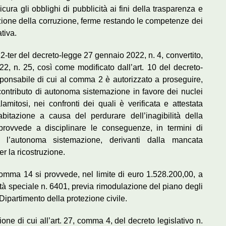
icura gli obblighi di pubblicità ai fini della trasparenza e
zione della corruzione, ferme restando le competenze dei
tiva.
 22-ter del decreto-legge 27 gennaio 2022, n. 4, convertito,
2, n. 25, così come modificato dall’art. 10 del decreto-
sponsabile di cui al comma 2 è autorizzato a proseguire,
contributo di autonoma sistemazione in favore dei nuclei
lamitosi, nei confronti dei quali è verificata e attestata
 abitazione a causa del perdurare dell’inagibilità della
ovvede a disciplinare le conseguenze, in termini di
r l’autonoma sistemazione, derivanti dalla mancata
r la ricostruzione.
 comma 14 si provvede, nel limite di euro 1.528.200,00, a
lità speciale n. 6401, previa rimodulazione del piano degli
Dipartimento della protezione civile.
one di cui all’art. 27, comma 4, del decreto legislativo n.