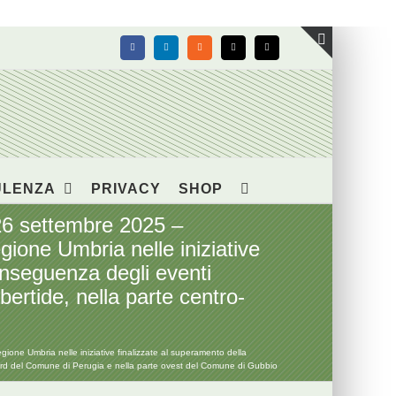
Facebook
LinkedIn
Rss
X
Email
Toggle
area
barra
scorrevol
ULENZA
PRIVACY
SHOP
6 settembre 2025 –
egione Umbria nelle iniziative
conseguenza degli eventi
bertide, nella parte centro-
one Umbria nelle iniziative finalizzate al superamento della
ro-nord del Comune di Perugia e nella parte ovest del Comune di Gubbio