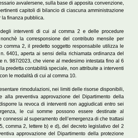
ssario avvalersene, sulla base di apposita convenzione,
pertinenti capitoli di bilancio di ciascuna amministrazione
 la finanza pubblica.
 degli interventi di cui al comma 2 e delle procedure
, nonchè la corresponsione del contributo mensile per
 comma 2, il predetto soggetto responsabile utilizza le
le n. 6401, aperta ai sensi della richiamata ordinanza del
e n. 987/2023, che viene al medesimo intestata fino al 6
 predetta contabilità speciale, non attribuite a interventi
e con le modalità di cui al comma 10.
sentare rimodulazioni, nei limiti delle risorse disponibili,
e alla preventiva approvazione del Dipartimento della
disporre la revoca di interventi non aggiudicati entro sei
ergenza, le cui somme possono essere destinate al
te connessi al superamento dell’emergenza di che trattasi
 25, comma 2, lettere b) e d), del decreto legislativo del 2
ventiva approvazione del Dipartimento della protezione