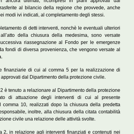
n ancora ultimati, ricompresi in piani approvati dal
trasferite al bilancio della regione che provvede, anche
i modi ivi indicati, al completamento degli stessi.
tamento di detti interventi, nonchè le eventuali ulteriori
e all’atto della chiusura della medesima, sono versate
la successiva riassegnazione al Fondo per le emergenze
 da fondi di diversa provenienza, che vengono versate al
a.
e finanziarie di cui al comma 5 per la realizzazione di
i approvati dal Dipartimento della protezione civile.
 2 è tenuto a relazionare al Dipartimento della protezione
ato di attuazione degli interventi di cui al presente
al comma 10, realizzati dopo la chiusura della predetta
sponsabile, inoltre, alla chiusura della citata contabilità
ione civile una relazione delle attività svolte.
2, in relazione agli interventi finanziati e contenuti nei