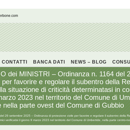
cerbone.com
CONTATTI
BANCA DATI
NEWS – BLOG
CONS
ei MINISTRI – Ordinanza n. 1164 del 2
 per favorire e regolare il subentro della R
la situazione di criticità determinatasi in 
 9 marzo 2023 nel territorio del Comune di Um
 nella parte ovest del Comune di Gubbio
 settembre 2025 – Ordinanza di protezione civile per favorire e regolare il subentro della Regi
ismici verificatisi il giorno 9 marzo 2023 nel territorio del Comune di Umbertide, nella parte cent