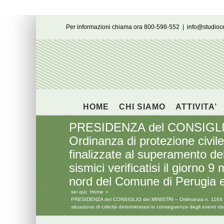
Salta
Per informazioni chiama ora 800-598-552
|
info@studio
al
contenuto
HOME
CHI SIAMO
ATTIVITA’
PRESIDENZA del CONSIGLIO d
Ordinanza di protezione civile
finalizzate al superamento del
sismici verificatisi il giorno
nord del Comune di Perugia e
sei qui:
Home
PRESIDENZA del CONSIGLIO dei MINISTRI – Ordinanza n. 1164 del 26
situazione di criticità determinatasi in conseguenza degli eventi s