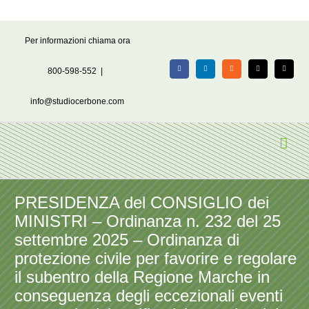
Salta
Per informazioni chiama ora
al
contenuto
800-598-552
|
Facebook
LinkedIn
Rss
X
Email
info@studiocerbone.com
PRESIDENZA del CONSIGLIO dei
MINISTRI – Ordinanza n. 232 del 25
settembre 2025 – Ordinanza di
protezione civile per favorire e regolare
il subentro della Regione Marche in
conseguenza degli eccezionali eventi