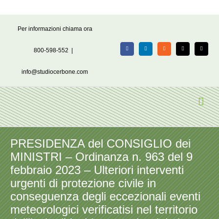
Salta
Per informazioni chiama ora
al
contenuto
800-598-552
|
Facebook
LinkedIn
Rss
X
Email
info@studiocerbone.com
PRESIDENZA del CONSIGLIO dei
MINISTRI – Ordinanza n. 963 del 9
febbraio 2023 – Ulteriori interventi
urgenti di protezione civile in
conseguenza degli eccezionali eventi
meteorologici verificatisi nel territorio