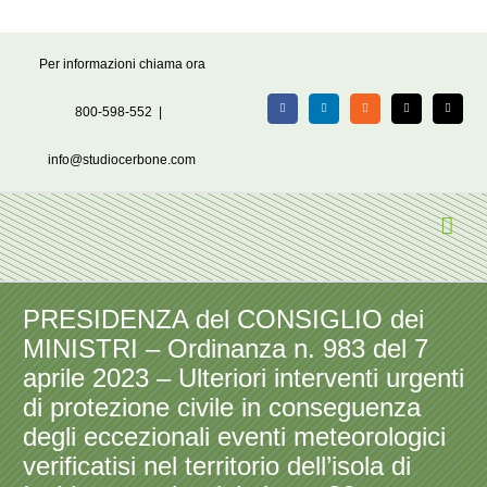
Salta
Per informazioni chiama ora
al
contenuto
800-598-552
|
Facebook
LinkedIn
Rss
X
Email
info@studiocerbone.com
PRESIDENZA del CONSIGLIO dei
MINISTRI – Ordinanza n. 983 del 7
aprile 2023 – Ulteriori interventi urgenti
di protezione civile in conseguenza
degli eccezionali eventi meteorologici
verificatisi nel territorio dell’isola di