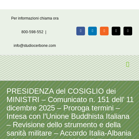
Salta
Per informazioni chiama ora
al
contenuto
800-598-552
|
Facebook
LinkedIn
Rss
X
Email
info@studiocerbone.com
PRESIDENZA del COSIGLIO dei
MINISTRI – Comunicato n. 151 dell’ 11
dicembre 2025 – Proroga termini –
Intesa con l’Unione Buddhista Italiana
– Revisione dello strumento e della
sanità militare – Accordo Italia-Albania