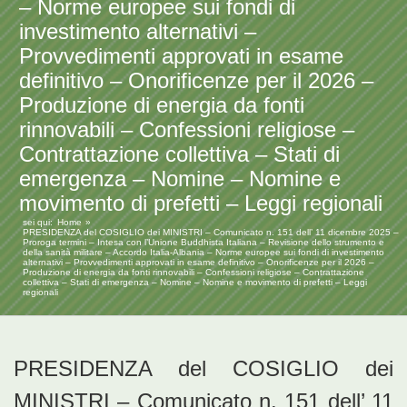
– Norme europee sui fondi di
investimento alternativi –
Provvedimenti approvati in esame
definitivo – Onorificenze per il 2026 –
Produzione di energia da fonti
rinnovabili – Confessioni religiose –
Contrattazione collettiva – Stati di
emergenza – Nomine – Nomine e
movimento di prefetti – Leggi regionali
sei qui:
Home
PRESIDENZA del COSIGLIO dei MINISTRI – Comunicato n. 151 dell’ 11 dicembre 2025 –
Proroga termini – Intesa con l’Unione Buddhista Italiana – Revisione dello strumento e
della sanità militare – Accordo Italia-Albania – Norme europee sui fondi di investimento
alternativi – Provvedimenti approvati in esame definitivo – Onorificenze per il 2026 –
Produzione di energia da fonti rinnovabili – Confessioni religiose – Contrattazione
collettiva – Stati di emergenza – Nomine – Nomine e movimento di prefetti – Leggi
regionali
PRESIDENZA del COSIGLIO dei
MINISTRI – Comunicato n. 151 dell’ 11