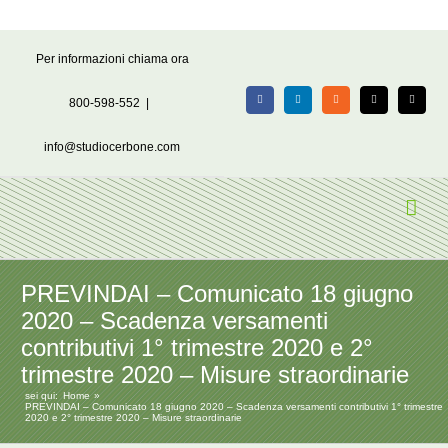
Salta
Per informazioni chiama ora
al
contenuto
800-598-552
|
Facebook
LinkedIn
Rss
X
Email
info@studiocerbone.com
PREVINDAI – Comunicato 18 giugno
2020 – Scadenza versamenti
contributivi 1° trimestre 2020 e 2°
trimestre 2020 – Misure straordinarie
sei qui:
Home
PREVINDAI – Comunicato 18 giugno 2020 – Scadenza versamenti contributivi 1° trimestre
2020 e 2° trimestre 2020 – Misure straordinarie