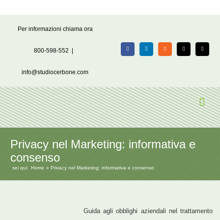
Salta
Per informazioni chiama ora
al
contenuto
800-598-552
|
Facebook
LinkedIn
Rss
X
Email
info@studiocerbone.com
Privacy nel Marketing: informativa e
consenso
sei qui:
Home
Privacy nel Marketing: informativa e consenso
Guida agli obblighi aziendali nel trattamento