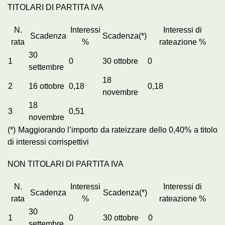
TITOLARI DI PARTITA IVA
N.
Interessi
Interessi di
Scadenza
Scadenza(*)
rata
%
rateazione %
30
1
0
30 ottobre
0
settembre
18
2
16 ottobre
0,18
0,18
novembre
18
3
0,51
novembre
(*) Maggiorando l’importo da rateizzare dello 0,40% a titolo
di interessi corrispettivi
NON TITOLARI DI PARTITA IVA
N.
Interessi
Interessi di
Scadenza
Scadenza(*)
rata
%
rateazione %
30
1
0
30 ottobre
0
settembre