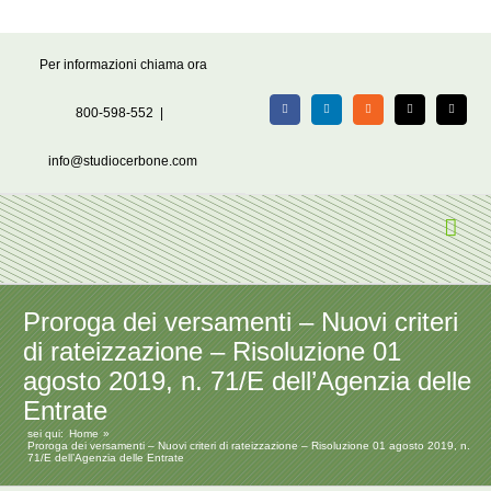
Salta
Per informazioni chiama ora
al
contenuto
800-598-552
|
Facebook
LinkedIn
Rss
X
Email
info@studiocerbone.com
Proroga dei versamenti – Nuovi criteri
di rateizzazione – Risoluzione 01
agosto 2019, n. 71/E dell’Agenzia delle
Entrate
sei qui:
Home
Proroga dei versamenti – Nuovi criteri di rateizzazione – Risoluzione 01 agosto 2019, n.
71/E dell’Agenzia delle Entrate