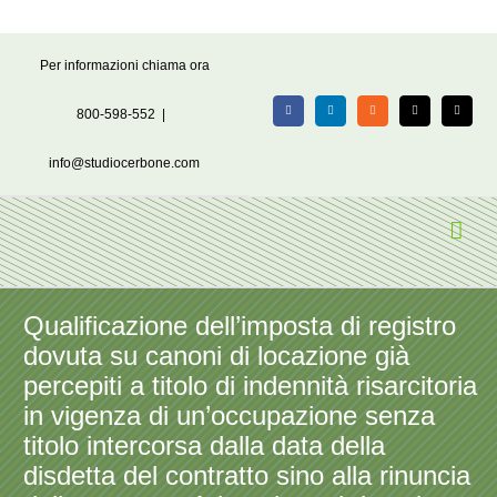
Salta
Per informazioni chiama ora
al
contenuto
800-598-552
|
Facebook
LinkedIn
Rss
X
Email
info@studiocerbone.com
Qualificazione dell’imposta di registro
dovuta su canoni di locazione già
percepiti a titolo di indennità risarcitoria
in vigenza di un’occupazione senza
titolo intercorsa dalla data della
disdetta del contratto sino alla rinuncia