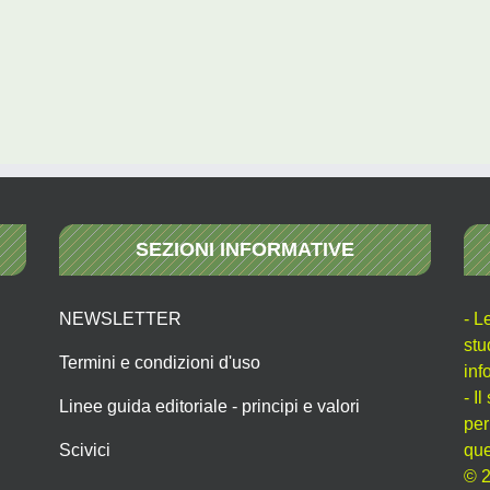
SEZIONI INFORMATIVE
NEWSLETTER
- L
stu
Termini e condizioni d'uso
inf
- I
Linee guida editoriale - principi e valori
per
Scivici
que
© 2