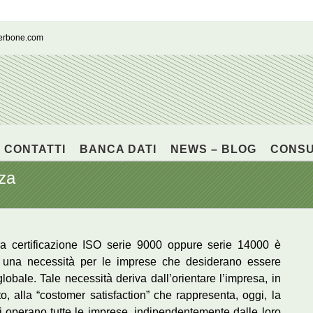
cerbone.com
CONTATTI
BANCA DATI
NEWS – BLOG
CONS
za
la certificazione ISO serie 9000 oppure serie 14000 è
ri una necessità per le imprese che desiderano essere
lobale. Tale necessità deriva dall’orientare l’impresa, in
 alla “costomer satisfaction” che rappresenta, oggi, la
i operano tutte le imprese, indipendentemente dalle loro