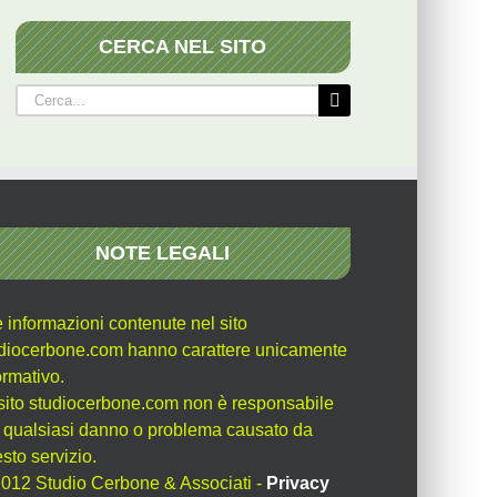
CERCA NEL SITO
Cerca
per:
NOTE LEGALI
e informazioni contenute nel sito
diocerbone.com hanno carattere unicamente
ormativo.
l sito studiocerbone.com non è responsabile
 qualsiasi danno o problema causato da
sto servizio.
012 Studio Cerbone & Associati -
Privacy