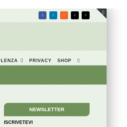
Facebook
LinkedIn
Rss
X
Email
Toggle
area
barra
scorrevol
ULENZA
PRIVACY
SHOP
NEWSLETTER
ISCRIVETEVI