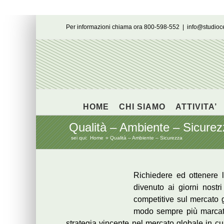
Salta
Per informazioni chiama ora 800-598-552
|
info@studio
al
contenuto
HOME
CHI SIAMO
ATTIVITA’
Qualità – Ambiente – Sicurez
sei qui:
Home
Qualità – Ambiente – Sicurezza
Richiedere ed ottenere 
divenuto ai giorni nost
competitive sul mercato g
modo sempre più marcato,
strategia vincente nel mercato globale in cu