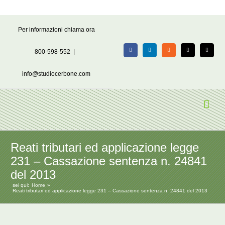
Salta
Per informazioni chiama ora
al
contenuto
800-598-552
|
Facebook
LinkedIn
Rss
X
Email
info@studiocerbone.com
Reati tributari ed applicazione legge
231 – Cassazione sentenza n. 24841
del 2013
sei qui:
Home
Reati tributari ed applicazione legge 231 – Cassazione sentenza n. 24841 del 2013