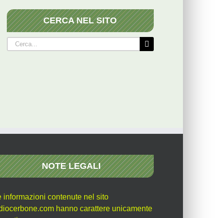
CERCA NEL SITO
Cerca
per:
NOTE LEGALI
e informazioni contenute nel sito
diocerbone.com hanno carattere unicamente