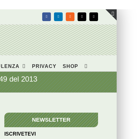
Facebook
LinkedIn
Rss
X
Email
Toggle
area
barra
scorrevol
ULENZA
PRIVACY
SHOP
49 del 2013
NEWSLETTER
ISCRIVETEVI