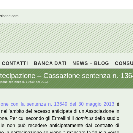
cerbone.com
CONTATTI
BANCA DATI
NEWS – BLOG
CONS
rtecipazione – Cassazione sentenza n. 136
azione sentenza n. 13649 del 2013
ione con la sentenza n. 13649 del 30 maggio 2013
è
 nell’ambito del recesso anticipata di un Associazione in
one. Per cui secondo gli Ermellini il
dominus
dello studio
ale non può recedere anticipatamente dal contratto di
e in partecipazione se viene a mancare la fiducia verso