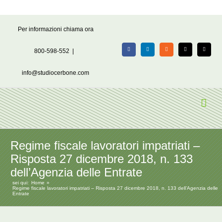
Salta
Per informazioni chiama ora
al
contenuto
800-598-552
|
Facebook
LinkedIn
Rss
X
Email
info@studiocerbone.com
Regime fiscale lavoratori impatriati –
Risposta 27 dicembre 2018, n. 133
dell’Agenzia delle Entrate
sei qui:
Home
Regime fiscale lavoratori impatriati – Risposta 27 dicembre 2018, n. 133 dell’Agenzia delle
Entrate