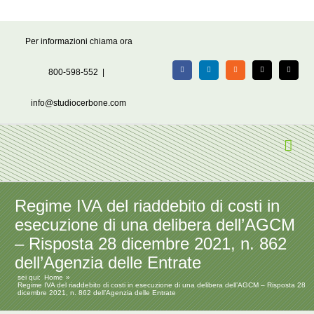
Salta
Per informazioni chiama ora
al
contenuto
800-598-552
|
Facebook
LinkedIn
Rss
X
Email
info@studiocerbone.com
Regime IVA del riaddebito di costi in
esecuzione di una delibera dell’AGCM
– Risposta 28 dicembre 2021, n. 862
dell’Agenzia delle Entrate
sei qui:
Home
Regime IVA del riaddebito di costi in esecuzione di una delibera dell’AGCM – Risposta 28
dicembre 2021, n. 862 dell’Agenzia delle Entrate