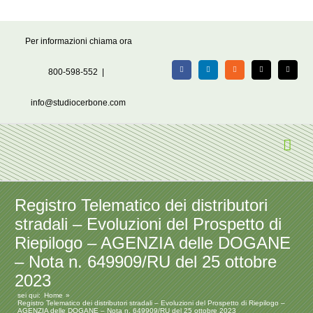
Salta
Per informazioni chiama ora
al
contenuto
800-598-552
|
Facebook
LinkedIn
Rss
X
Email
info@studiocerbone.com
Registro Telematico dei distributori
stradali – Evoluzioni del Prospetto di
Riepilogo – AGENZIA delle DOGANE
– Nota n. 649909/RU del 25 ottobre
2023
sei qui:
Home
Registro Telematico dei distributori stradali – Evoluzioni del Prospetto di Riepilogo –
AGENZIA delle DOGANE – Nota n. 649909/RU del 25 ottobre 2023