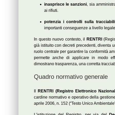
inasprisce le sanzioni
, sia amministr
ai rifiuti.
potenzia i controlli sulla tracciabili
importanti conseguenze a livello legale
In questo nuovo contesto, il
RENTRI
(Regist
già istituito con decreti precedenti, divent
ruolo centrale per garantire la conformità amb
permette anche di applicare in modo ef
dimostrano trasparenza, una corretta tracciabili
Quadro normativo generale
Il
RENTRI (Registro Elettronico Nazionale 
cardine normativo e operativo della gestione de
aprile 2006, n. 152 (“Testo Unico Ambientale”
L’istituzione del Registro, per via del
De