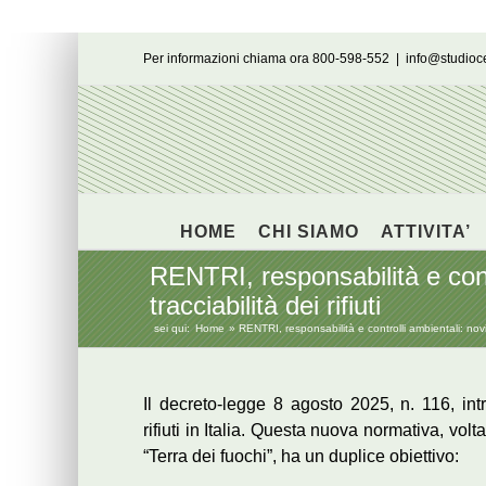
Salta
Per informazioni chiama ora 800-598-552
|
info@studio
al
contenuto
HOME
CHI SIAMO
ATTIVITA’
RENTRI, responsabilità e cont
tracciabilità dei rifiuti
sei qui:
Home
RENTRI, responsabilità e controlli ambientali: novit
Il decreto-legge 8 agosto 2025, n. 116, in
rifiuti in Italia. Questa nuova normativa, volta
“Terra dei fuochi”, ha un duplice obiettivo: