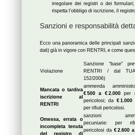
irregolare dei registri o dei formula
rispetta l’obbligo di iscrizione, il registr
Sanzioni e responsabilità dett
Ecco una panoramica delle principali sanzion
dati) già in vigore con RENTRI, e come quest
Sanzione “base” pre
Violazione
RENTRI / dal TUA 
152/2006)
ammenda amministr
Mancata o tardiva
€ 500 a € 2.000
per ri
iscrizione al
pericolosi; da
€ 1.000
RENTRI
per rifiuti pericolosi.
sanzioni amminis
Omessa, errata o
pecuniarie: per rif
incompleta tenuta
pericolosi da
€ 2.600 a
del registro di