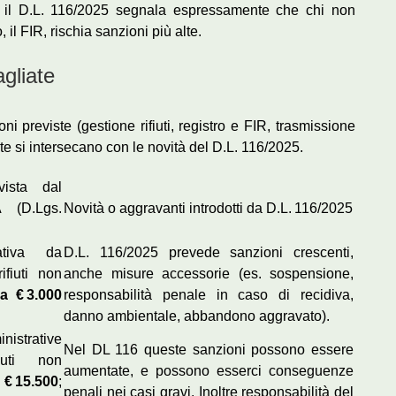
ri; il D.L. 116/2025 segnala espressamente che chi non
o, il FIR, rischia sanzioni più alte.
agliate
i previste (gestione rifiuti, registro e FIR, trasmissione
e si intersecano con le novità del D.L. 116/2025.
vista dal
(D.Lgs.
Novità o aggravanti introdotti da D.L. 116/2025
ativa da
D.L. 116/2025 prevede sanzioni crescenti,
fiuti non
anche misure accessorie (es. sospensione,
 a € 3.000
responsabilità penale in caso di recidiva,
danno ambientale, abbandono aggravato).
trative
Nel DL 116 queste sanzioni possono essere
iuti non
aumentate, e possono esserci conseguenze
 € 15.500
;
penali nei casi gravi. Inoltre responsabilità del