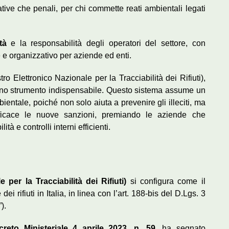
ative che penali, per chi commette reati ambientali legati
tà
e la responsabilità degli operatori del settore, con
 e organizzativo per aziende ed enti.
ro Elettronico Nazionale per la Tracciabilità dei Rifiuti),
a uno strumento indispensabile. Questo sistema assume un
ientale, poiché non solo aiuta a prevenire gli illeciti, ma
ficace le nuove sanzioni, premiando le aziende che
tà e controlli interni efficienti.
per la Tracciabilità dei Rifiuti)
si configura come il
i rifiuti in Italia, in linea con l’art. 188-bis del D.Lgs. 3
).
creto Ministeriale 4 aprile 2023, n. 59
, ha segnato