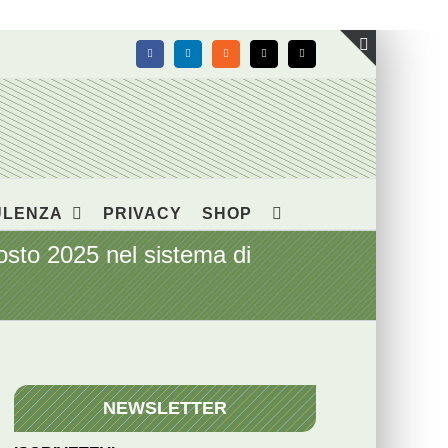
Facebook
LinkedIn
Rss
X
Email
Toggle
area
barra
scorrevol
ULENZA
PRIVACY
SHOP
gosto 2025 nel sistema di
NEWSLETTER