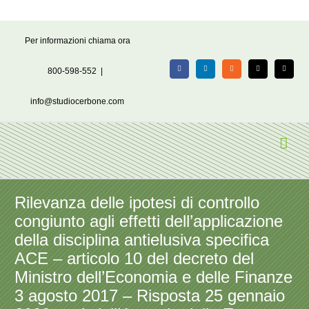
Salta
Per informazioni chiama ora
al
contenuto
800-598-552
|
Facebook
LinkedIn
Rss
X
Email
info@studiocerbone.com
Rilevanza delle ipotesi di controllo
congiunto agli effetti dell’applicazione
della disciplina antielusiva specifica
ACE – articolo 10 del decreto del
Ministro dell’Economia e delle Finanze
3 agosto 2017 – Risposta 25 gennaio