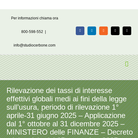
Salta
Per informazioni chiama ora
al
contenuto
800-598-552
|
Facebook
LinkedIn
Rss
X
Email
info@studiocerbone.com
Rilevazione dei tassi di interesse
effettivi globali medi ai fini della legge
sull’usura, periodo di rilevazione 1°
aprile-31 giugno 2025 – Applicazione
dal 1° ottobre al 31 dicembre 2025 –
MINISTERO delle FINANZE – Decreto