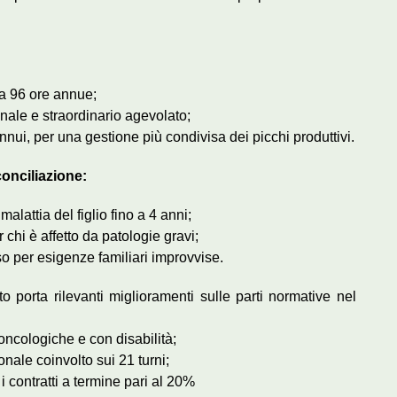
:
 a 96 ore annue;
anale e straordinario agevolato;
nnui, per una gestione più condivisa dei picchi produttivi.
conciliazione:
malattia del figlio fino a 4 anni;
r chi è affetto da patologie gravi;
so per esigenze familiari improvvise.
tto porta rilevanti miglioramenti sulle parti normative nel
oncologiche e con disabilità;
sonale coinvolto sui 21 turni;
 i contratti a termine pari al 20%