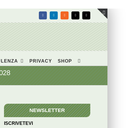
Facebook
LinkedIn
Rss
X
Email
Toggle
area
barra
scorrevol
ULENZA
PRIVACY
SHOP
2028
NEWSLETTER
ISCRIVETEVI