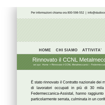
Salta
Per informazioni chiama ora 800-598-552
|
info@studio
al
contenuto
HOME
CHI SIAMO
ATTIVITA’
Rinnovato il CCNL Metalmec
sei qui:
Home
Rinnovato il CCNL Metalmeccanici – Federmecca
È stato rinnovato il Contratto nazionale dei me
di lavoratori occupati in più di 30 mil
Federmeccanica-Assistal, hanno raggiunto l
particolarmente serrata, culminata in un confr