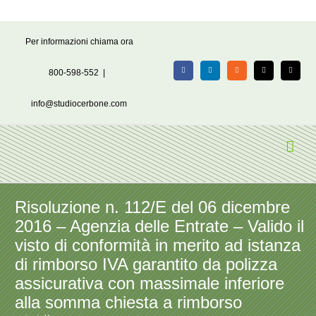
Salta
Per informazioni chiama ora
al
contenuto
800-598-552
|
Facebook
LinkedIn
Rss
X
Email
info@studiocerbone.com
Risoluzione n. 112/E del 06 dicembre
2016 – Agenzia delle Entrate – Valido il
visto di conformità in merito ad istanza
di rimborso IVA garantito da polizza
assicurativa con massimale inferiore
alla somma chiesta a rimborso