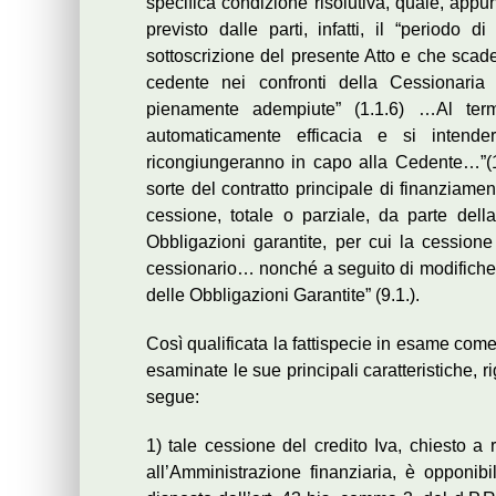
specifica condizione risolutiva, quale, app
previsto dalle parti, infatti, il “periodo 
sottoscrizione del presente Atto e che scad
cedente nei confronti della Cessionaria 
pienamente adempiute” (1.1.6) …Al term
automaticamente efficacia e si intenderà
ricongiungeranno in capo alla Cedente…”(10
sorte del contratto principale di finanziame
cessione, totale o parziale, da parte dell
Obbligazioni garantite, per cui la cessione
cessionario… nonché a seguito di modifiche d
delle Obbligazioni Garantite” (9.1.).
Così qualificata la fattispecie in esame come
esaminate le sue principali caratteristiche, ri
segue:
1) tale cessione del credito Iva, chiesto a r
all’Amministrazione finanziaria, è opponibi