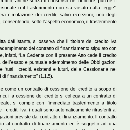
o credito, anche senza il consenso del debitore, purché il
rsonale o il trasferimento non sia vietato dalla legge”.
era circolazione dei crediti, salvo eccezioni, uno degli
o, consentendo, sotto l’aspetto economico, il trasferimento
ta dall’istante, si osserva che il titolare del credito Iva
 l’adempimento del contratto di finanziamento stipulato con
, infatti, “La Cedente con il presente Atto cede il credito
ia dell’esatto e puntuale adempimento delle Obbligazioni
 “tutti i crediti, esistenti e futuri, della Cessionaria nei
i di finanziamento” (1.1.5).
bile come un contratto di cessione del credito a scopo di
n cui la cessione del credito si collega a un contratto di
reale, si compie con l’immediato trasferimento a titolo
me i crediti Iva, i quali sono automaticamente ritrasferiti al
ioni previste dal contratto di finanziamento. Il contratto
rio al contratto di finanziamento ed è soggetto ad una