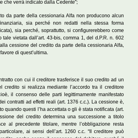
e che verrà indicato dalla Cedente”;
edito da parte della cessionaria Alfa non producono alcun
 finanziaria, sia perché non redatti nella stessa forma
nticata), sia perché, soprattutto, si configurerebbero come
tale vietata dall’art. 43-bis, comma 1, del d.P.R. n. 602
 alla cessione del credito da parte della cessionaria Alfa,
favore di quest’ultima.
ratto con cui il creditore trasferisce il suo credito ad un
del credito si realizza mediante l’accordo tra il creditore
cioè, il consenso delle parti legittimamente manifestato
i contratti ad effetti reali (art. 1376 c.c.). La cessione è,
o quando questi l’ha accettata o gli è stata notificata (art.
cessione del credito determina una successione a titolo
sce al precedente titolare, mentre l’obbligazione resta
 particolare, ai sensi dell’art. 1260 c.c. “Il creditore può