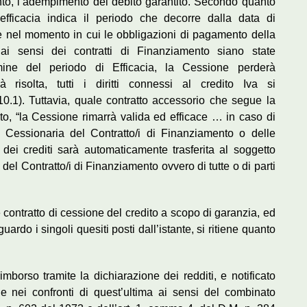
unto, l’adempimento del debito garantito. Secondo quanto
di efficacia indica il periodo che decorre dalla data di
e nel momento in cui le obbligazioni di pagamento della
ai sensi dei contratti di Finanziamento siano state
ine del periodo di Efficacia, la Cessione perderà
 risolta, tutti i diritti connessi al credito Iva si
.1). Tuttavia, quale contratto accessorio che segue la
nto, “la Cessione rimarrà valida ed efficace … in caso di
a Cessionaria del Contratto/i di Finanziamento o delle
 dei crediti sarà automaticamente trasferita al soggetto
el Contratto/i di Finanziamento ovvero di tutte o di parti
 contratto di cessione del credito a scopo di garanzia, ed
guardo i singoli quesiti posti dall’istante, si ritiene quanto
imborso tramite la dichiarazione dei redditi, e notificato
le nei confronti di quest’ultima ai sensi del combinato