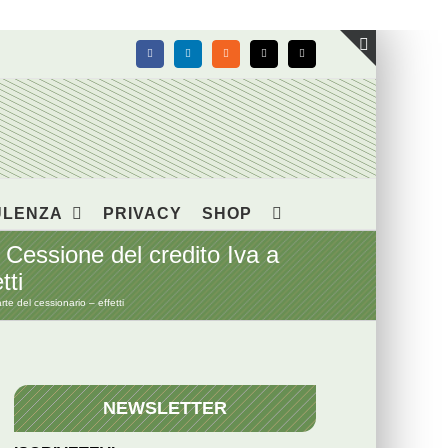
Facebook
LinkedIn
Rss
X
Email
Toggle
area
barra
scorrevol
ULENZA
PRIVACY
SHOP
essione del credito Iva a
tti
e del cessionario – effetti
NEWSLETTER