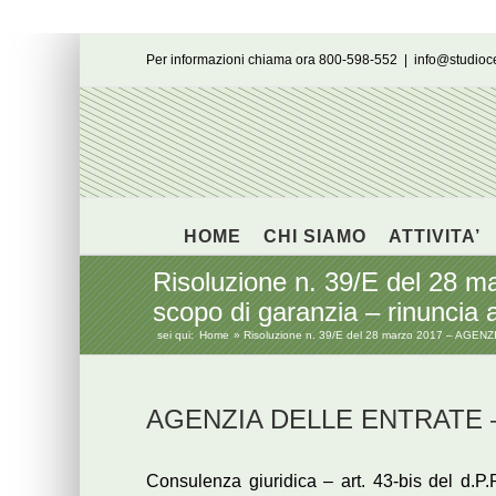
Salta
Per informazioni chiama ora 800-598-552
|
info@studio
al
contenuto
HOME
CHI SIAMO
ATTIVITA’
Risoluzione n. 39/E del 28
scopo di garanzia – rinuncia a
sei qui:
Home
Risoluzione n. 39/E del 28 marzo 2017 – AGENZIA
AGENZIA DELLE ENTRATE – R
Consulenza giuridica – art. 43-bis del d.P