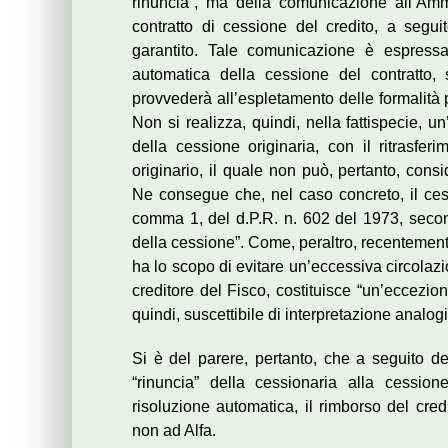
rinuncia”, ma della comunicazione all’Ammin
contratto di cessione del credito, a segu
garantito. Tale comunicazione è espressam
automatica della cessione del contratto,
provvederà all’espletamento delle formalità 
Non si realizza, quindi, nella fattispecie, un
della cessione originaria, con il ritrasferi
originario, il quale non può, pertanto, consid
Ne consegue che, nel caso concreto, il cessi
comma 1, del d.P.R. n. 602 del 1973, second
della cessione”. Come, peraltro, recentement
ha lo scopo di evitare un’eccessiva circolazi
creditore del Fisco, costituisce “un’eccezione
quindi, suscettibile di interpretazione analo
Si è del parere, pertanto, che a seguito de
“rinuncia” della cessionaria alla cessio
risoluzione automatica, il rimborso del cre
non ad Alfa.