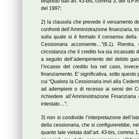
disposto dall’art. 43-bis, comma 3, del d.P.
del 1997;
2) la clausola che prevede il versamento de
confronti dell’Amministrazione finanziaria, tr
sulla quale si è formato il consenso della c
Cessionaria acconsente…”(6.1). Rientra, 
circostanza che il credito Iva sia incassato d
a seguito dell’adempimento del debito gara
l’incasso del credito Iva nel caso, invece,
finanziamento. E’ significativa, sotto questo 
cui “Qualora la Cessionaria invii alla Ceden
ad adempiere o di recesso ai sensi dei Con
richiedere all’Amministrazione Finanziaria
intestato…”;
3) non si condivide l’interpretazione dell’ist
della cessionaria, che si configurerebbe, n
quanto tale vietata dall’art. 43-bis, comma 1,