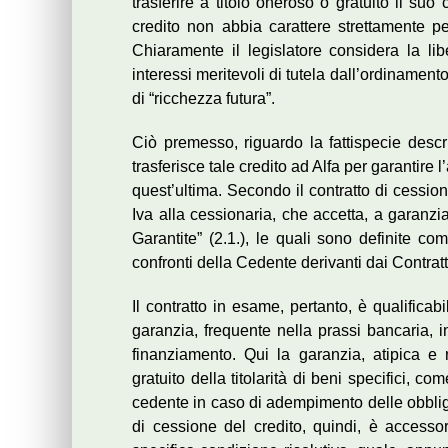
trasferire a titolo oneroso o gratuito il su
credito non abbia carattere strettamente pe
Chiaramente il legislatore considera la lib
interessi meritevoli di tutela dall’ordinament
di “ricchezza futura”.
Ciò premesso, riguardo la fattispecie descrit
trasferisce tale credito ad Alfa per garantire
quest’ultima. Secondo il contratto di cessione
Iva alla cessionaria, che accetta, a garanz
Garantite” (2.1.), le quali sono definite come
confronti della Cedente derivanti dai Contratt
Il contratto in esame, pertanto, è qualifica
garanzia, frequente nella prassi bancaria, i
finanziamento. Qui la garanzia, atipica e 
gratuito della titolarità di beni specifici, co
cedente in caso di adempimento delle obbligaz
di cessione del credito, quindi, è accesso