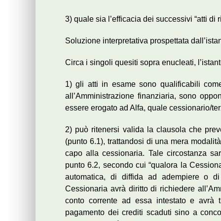
3) quale sia l’efficacia dei successivi “atti di
Soluzione interpretativa prospettata dall’ista
Circa i singoli quesiti sopra enucleati, l’ista
1) gli atti in esame sono qualificabili come
all’Amministrazione finanziaria, sono oppo
essere erogato ad Alfa, quale cessionario/ter
2) può ritenersi valida la clausola che pre
(punto 6.1), trattandosi di una mera modalità d
capo alla cessionaria. Tale circostanza sa
punto 6.2, secondo cui “qualora la Cessiona
automatica, di diffida ad adempiere o di
Cessionaria avrà diritto di richiedere all’A
conto corrente ad essa intestato e avrà 
pagamento dei crediti scaduti sino a conco