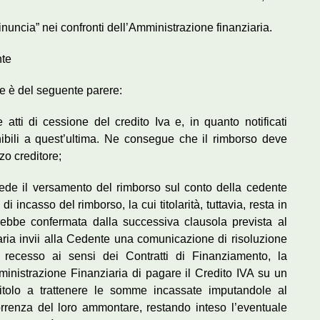
 rinuncia” nei confronti dell’Amministrazione finanziaria.
nte
nte è del seguente parere:
 atti di cessione del credito Iva e, in quanto notificati
nibili a quest’ultima. Ne consegue che il rimborso deve
zo creditore;
vede il versamento del rimborso sul conto della cedente
i incasso del rimborso, la cui titolarità, tuttavia, resta in
rebbe confermata dalla successiva clausola prevista al
ria invii alla Cedente una comunicazione di risoluzione
 recesso ai sensi dei Contratti di Finanziamento, la
mministrazione Finanziaria di pagare il Credito IVA su un
titolo a trattenere le somme incassate imputandole al
rrenza del loro ammontare, restando inteso l’eventuale