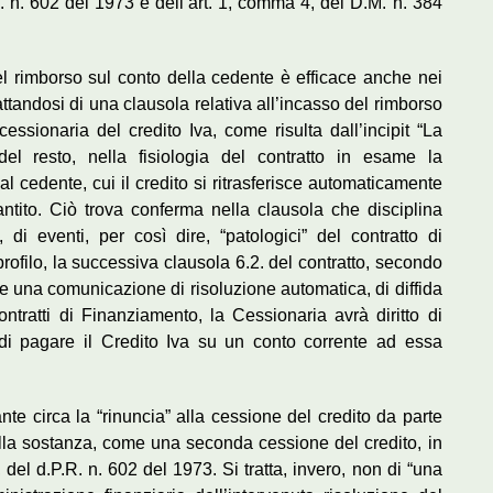
R. n. 602 del 1973 e dell’art. 1, comma 4, del D.M. n. 384
l rimborso sul conto della cedente è efficace anche nei
attandosi di una clausola relativa all’incasso del rimborso
essionaria del credito Iva, come risulta dall’incipit “La
del resto, nella fisiologia del contratto in esame la
al cedente, cui il credito si ritrasferisce automaticamente
ntito. Ciò trova conferma nella clausola che disciplina
 di eventi, per così dire, “patologici” del contratto di
profilo, la successiva clausola 6.2. del contratto, secondo
te una comunicazione di risoluzione automatica, di diffida
tratti di Finanziamento, la Cessionaria avrà diritto di
 di pagare il Credito Iva su un conto corrente ad essa
ante circa la “rinuncia” alla cessione del credito da parte
ella sostanza, come una seconda cessione del credito, in
 del d.P.R. n. 602 del 1973. Si tratta, invero, non di “una