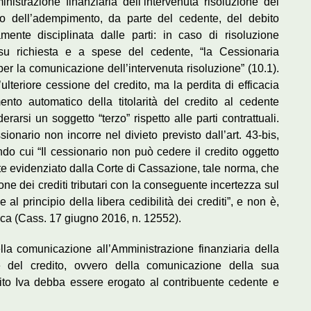
istrazione finanziaria dell’intervenuta risoluzione del
ito dell’adempimento, da parte del cedente, del debito
ente disciplinata dalle parti: in caso di risoluzione
 su richiesta e a spese del cedente, “la Cessionaria
per la comunicazione dell’intervenuta risoluzione” (10.1).
’ulteriore cessione del credito, ma la perdita di efficacia
mento automatico della titolarità del credito al cedente
erarsi un soggetto “terzo” rispetto alle parti contrattuali.
onario non incorre nel divieto previsto dall’art. 43-bis,
o cui “Il cessionario non può cedere il credito oggetto
e evidenziato dalla Corte di Cassazione, tale norma, che
one dei crediti tributari con la conseguente incertezza sul
 al principio della libera cedibilità dei crediti”, e non è,
gica (Cass. 17 giugno 2016, n. 12552).
lla comunicazione all’Amministrazione finanziaria della
ne del credito, ovvero della comunicazione della sua
dito Iva debba essere erogato al contribuente cedente e