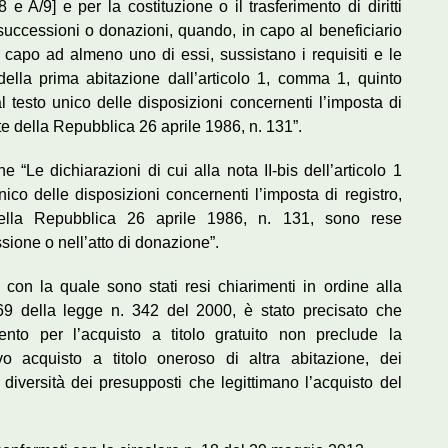
 e A/9] e per la costituzione o il trasferimento di diritti
a successioni o donazioni, quando, in capo al beneficiario
in capo ad almeno uno di essi, sussistano i requisiti e le
della prima abitazione dall’articolo 1, comma 1, quinto
 al testo unico delle disposizioni concernenti l’imposta di
te della Repubblica 26 aprile 1986, n. 131”.
e “Le dichiarazioni di cui alla nota II-bis dell’articolo 1
unico delle disposizioni concernenti l’imposta di registro,
ella Repubblica 26 aprile 1986, n. 131, sono rese
sione o nell’atto di donazione”.
con la quale sono stati resi chiarimenti in ordine alla
o 69 della legge n. 342 del 2000, è stato precisato che
ento per l’acquisto a titolo gratuito non preclude la
ivo acquisto a titolo oneroso di altra abitazione, dei
a diversità dei presupposti che legittimano l’acquisto del