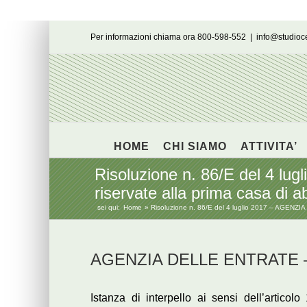
Salta
Per informazioni chiama ora 800-598-552
|
info@studio
al
contenuto
HOME
CHI SIAMO
ATTIVITA’
Risoluzione n. 86/E del 4 l
riservate alla prima casa di a
sei qui:
Home
Risoluzione n. 86/E del 4 luglio 2017 – AGENZIA 
AGENZIA DELLE ENTRATE – Ri
Istanza di interpello ai sensi dell’artico