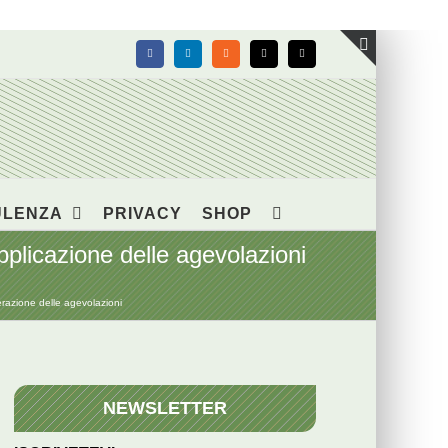
Facebook
LinkedIn
Rss
X
Email
Toggle
area
barra
scorrevol
ULENZA
PRIVACY
SHOP
licazione delle agevolazioni
razione delle agevolazioni
NEWSLETTER