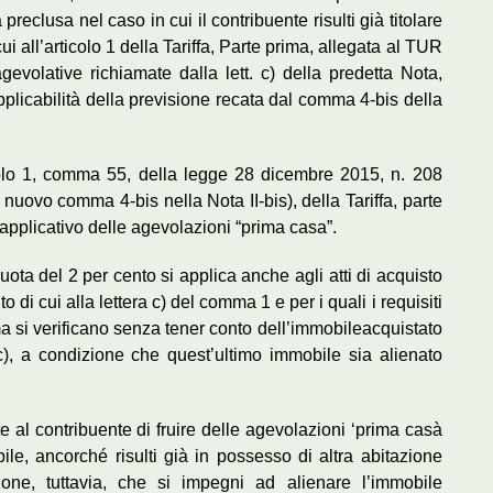
 preclusa nel caso in cui il contribuente risulti già titolare
cui all’articolo 1 della Tariffa, Parte prima, allegata al TUR
gevolative richiamate dalla lett. c) della predetta Nota,
pplicabilità della previsione recata dal comma 4-bis della
ticolo 1, comma 55, della legge 28 dicembre 2015, n. 208
 il nuovo comma 4-bis nella Nota II-bis), della Tariffa, parte
applicativo delle agevolazioni “prima casa”.
quota del 2 per cento si applica anche agli atti di acquisto
to di cui alla lettera c) del comma 1 e per i quali i requisiti
ma si verificano senza tener conto dell’immobileacquistato
c), a condizione che quest’ultimo immobile sia alienato
 al contribuente di fruire delle agevolazioni ‘prima casà
le, ancorché risulti già in possesso di altra abitazione
ione, tuttavia, che si impegni ad alienare l’immobile