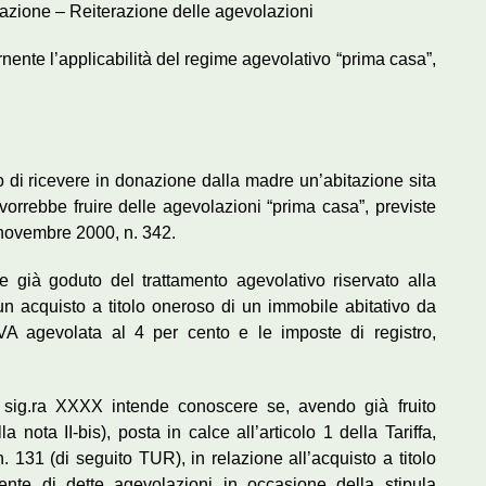
itazione – Reiterazione delle agevolazioni
rnente l’applicabilità del regime agevolativo “prima casa”,
 di ricevere in donazione dalla madre un’abitazione sita
orrebbe fruire delle agevolazioni “prima casa”, previste
1 novembre 2000, n. 342.
ere già goduto del trattamento agevolativo riservato alla
un acquisto a titolo oneroso di un immobile abitativo da
IVA agevolata al 4 per cento e le imposte di registro,
 sig.ra XXXX intende conoscere se, avendo già fruito
 nota II-bis), posta in calce all’articolo 1 della Tariffa,
 131 (di seguito TUR), in relazione all’acquisto a titolo
nte di dette agevolazioni in occasione della stipula