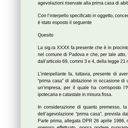
agevolazioni riservate alla prima casa di ab
Con l’interpello specificato in oggetto, conce
è stato esposto il seguente
Quesito
La sig.ra XXXX fa presente che è in procinto
nel comune di Padova e che, per tale atto, v
dall’articolo 69, commi 3 e 4, della legge 2
L’interpellante fa, tuttavia, presente di av
“prima casa” di abitazione in occasione di 
un’impresa, per il quale ha corrisposto l’
ipotecaria e catastale in misura fissa.
In considerazione di quanto premesso, la
dell’agevolazione “prima casa”, prevista dalla
Parte prima, allegata DPR 26 aprile 1986, n.
oneroso effettuato, possa godere nuovame