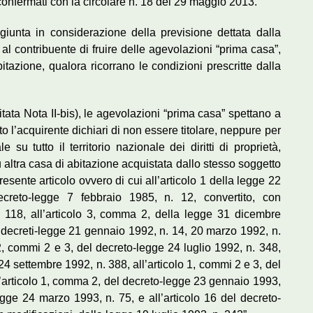
confermati con la circolare n. 18 del 29 maggio 2013.
 giunta in considerazione della previsione dettata dalla
 al contribuente di fruire delle agevolazioni “prima casa”,
itazione, qualora ricorrano le condizioni prescritte dalla
 citata Nota II-bis), le agevolazioni “prima casa” spettano a
isto l’acquirente dichiari di non essere titolare, neppure per
u tutto il territorio nazionale dei diritti di proprietà,
u altra casa di abitazione acquistata dallo stesso soggetto
esente articolo ovvero di cui all’articolo 1 della legge 22
decreto-legge 7 febbraio 1985, n. 12, convertito, con
. 118, all’articolo 3, comma 2, della legge 31 dicembre
ei decreti-legge 21 gennaio 1992, n. 14, 20 marzo 1992, n.
2, commi 2 e 3, del decreto-legge 24 luglio 1992, n. 348,
24 settembre 1992, n. 388, all’articolo 1, commi 2 e 3, del
’articolo 1, comma 2, del decreto-legge 23 gennaio 1993,
legge 24 marzo 1993, n. 75, e all’articolo 16 del decreto-