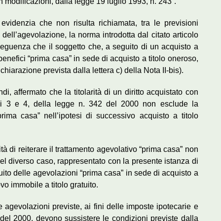
 modificazioni, dalla legge 19 luglio 1993, n. 243”.
 evidenzia che non risulta richiamata, tra le previsioni
dell’agevolazione, la norma introdotta dal citato articolo
eguenza che il soggetto che, a seguito di un acquisto a
 benefici “prima casa” in sede di acquisto a titolo oneroso,
chiarazione prevista dalla lettera c) della Nota II-bis).
di, affermato che la titolarità di un diritto acquistato con
mmi 3 e 4, della legge n. 342 del 2000 non esclude la
prima casa” nell’ipotesi di successivo acquisto a titolo
ità di reiterare il trattamento agevolativo “prima casa” non
nel diverso caso, rappresentato con la presente istanza di
fruito delle agevolazioni “prima casa” in sede di acquisto a
vo immobile a titolo gratuito.
e agevolazioni previste, ai fini delle imposte ipotecarie e
2 del 2000, devono sussistere le condizioni previste dalla