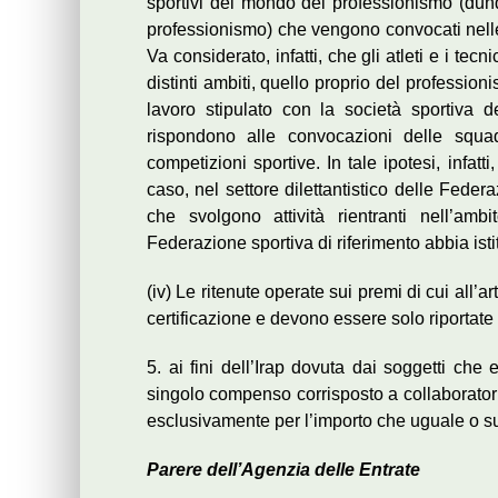
sportivi del mondo del professionismo (dunqu
professionismo) che vengono convocati nell
Va considerato, infatti, che gli atleti e i te
distinti ambiti, quello proprio del profession
lavoro stipulato con la società sportiva d
rispondono alle convocazioni delle squa
competizioni sportive. In tale ipotesi, infat
caso, nel settore dilettantistico delle Federaz
che svolgono attività rientranti nell’amb
Federazione sportiva di riferimento abbia isti
(iv) Le ritenute operate sui premi di cui all
certificazione e devono essere solo riportate
5. ai fini dell’Irap dovuta dai soggetti che
singolo compenso corrisposto a collaboratori c
esclusivamente per l’importo che uguale o s
Parere dell’Agenzia delle Entrate