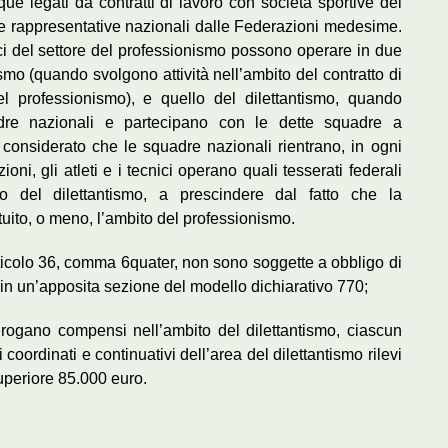
e legati da contratti di lavoro con società sportive del
e rappresentative nazionali dalle Federazioni medesime.
cnici del settore del professionismo possono operare in due
ismo (quando svolgono attività nell’ambito del contratto di
el professionismo), e quello del dilettantismo, quando
dre nazionali e partecipano con le dette squadre a
ti, considerato che le squadre nazionali rientrano, in ogni
ioni, gli atleti e i tecnici operano quali tesserati federali
ito del dilettantismo, a prescindere dal fatto che la
tuito, o meno, l’ambito del professionismo.
’articolo 36, comma 6quater, non sono soggette a obbligo di
 in un’apposita sezione del modello dichiarativo 770;
 erogano compensi nell’ambito del dilettantismo, ciascun
oordinati e continuativi dell’area del dilettantismo rilevi
uperiore 85.000 euro.