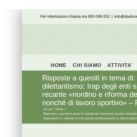
Salta
Per informazioni chiama ora 800-598-552
|
info@studio
al
contenuto
HOME
CHI SIAMO
ATTIVITA’
Risposte a quesiti in tema di: r
dilettantismo; Irap degli enti 
recante «riordino e riforma dell
nonché di lavoro sportivo» – 
sei qui:
Home
Risposte a quesiti in tema di: redditi dei ”lavoratori sportivi; discip
disposizioni in materia di enti sportivi professionistici e dilettant