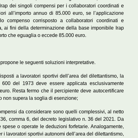
Irap dei singoli compensi per i collaboratori coordinati e
eriori all’importo annuo di 85.000 euro, se l’applicazione
o compenso corrisposto a collaboratori coordinati e
va, ai fini della determinazione della base imponibile Irap
porto che eguaglia o eccede 85.000 euro.
e propone le seguenti soluzioni interpretative.
sposti a lavoratori sportivi dell’area del dilettantismo, la
. n. 600 del 1973 deve essere applicata esclusivamente
euro. Resta fermo che il percipiente deve autocertificare
to non supera la soglia di esenzione;
compensi da considerare sono quelli complessivi, al netto
lo 36, comma 6, del decreto legislativo n. 36 del 2021. Da
e spese o operate le deduzioni forfetarie. Analogamente,
r i lavoratori sportivi autonomi dell’area del dilettantismo,