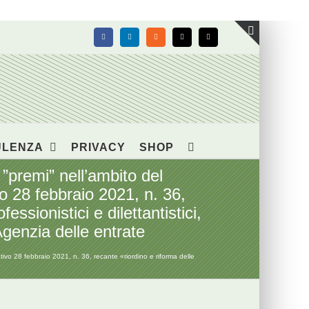
Facebook
LinkedIn
Rss
X
Email
Toggle
area
barra
scorrevol
ULENZA
PRIVACY
SHOP
i ”premi” nell’ambito del
ivo 28 febbraio 2021, n. 36,
essionistici e dilettantistici,
genzia delle entrate
slativo 28 febbraio 2021, n. 36, recante «riordino e riforma delle