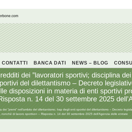
cerbone.com
CONTATTI
BANCA DATI
NEWS – BLOG
CONS
edditi dei ”lavoratori sportivi; disciplina de
sportivi del dilettantismo – Decreto legislat
e disposizioni in materia di enti sportivi prof
Risposta n. 14 del 30 settembre 2025 dell’A
lina dei ”premi” nell’ambito del dilettantismo; Irap degli enti sportivi del dilettantismo – Decreto legi
istici, nonché di lavoro sportivo» – Risposta n. 14 del 30 settembre 2025 dell’Agenzia delle entrate