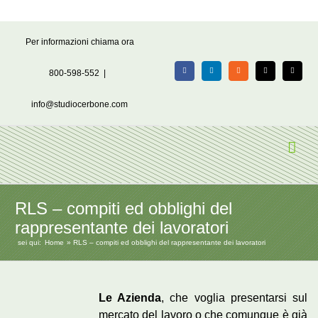
Salta
Per informazioni chiama ora
al
contenuto
800-598-552
|
Facebook
LinkedIn
Rss
X
Email
info@studiocerbone.com
RLS – compiti ed obblighi del
rappresentante dei lavoratori
sei qui:
Home
RLS – compiti ed obblighi del rappresentante dei lavoratori
Le Azienda
, che voglia presentarsi sul
mercato del lavoro o che comunque è già