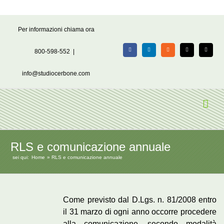
Salta
Per informazioni chiama ora
al
contenuto
800-598-552
|
Facebook
LinkedIn
Rss
X
Email
info@studiocerbone.com
RLS e comunicazione annuale
sei qui:
Home
RLS e comunicazione annuale
Come previsto dal D.Lgs. n. 81/2008 entro
il 31 marzo di ogni anno occorre procedere
alla comunicazione, secondo modalità