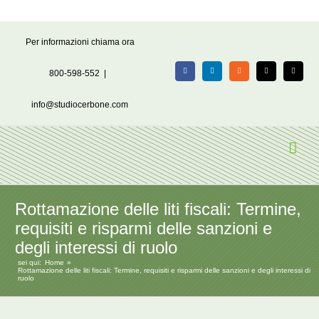
Salta
Per informazioni chiama ora
al
contenuto
800-598-552
|
Facebook
LinkedIn
Rss
X
Email
info@studiocerbone.com
Rottamazione delle liti fiscali: Termine,
requisiti e risparmi delle sanzioni e
degli interessi di ruolo
sei qui:
Home
Rottamazione delle liti fiscali: Termine, requisiti e risparmi delle sanzioni e degli interessi di
ruolo