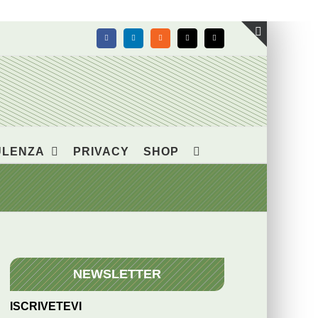
Facebook
LinkedIn
Rss
X
Email
Toggle
area
barra
scorrevol
ULENZA
PRIVACY
SHOP
NEWSLETTER
ISCRIVETEVI