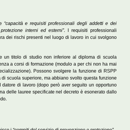
le
“capacità e requisiti professionali degli addetti e dei
protezione interni ed esterni”
. I requisiti professionali
ra dei rischi presenti nel luogo di lavoro in cui svolgono
 un titolo di studio non inferiore al diploma di scuola
uenza a corsi di formazione (modulo a per chi non ha mai
ecializzazione). Possono svolgere la funzione di RSPP
 di scuola superiore, ma abbiano svolto questa funzione
l datore di lavoro (dopo però aver seguito un opportuno
na delle lauree specificate nel decreto è esonerato dallo
odo.
nisce i
“compiti del servizio di prevenzione e protezione”
.