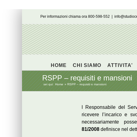
Salta
Per informazioni chiama ora 800-598-552
|
info@studio
al
contenuto
HOME
CHI SIAMO
ATTIVITA’
RSPP – requisiti e mansioni
sei qui:
Home
RSPP – requisiti e mansioni
l Responsabile del Ser
ricevere l’incarico e sv
necessariamente posse
81/2008
definisce nel det