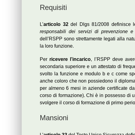
Requisiti
L’
articolo 32
del Dlgs 81/2008 definisce 
responsabili dei servizi di prevenzione e 
dell’RSPP sono strettamente legati alla natu
la loro funzione.
Per
ricevere l’incarico
, l’RSPP deve avere
secondaria superiore e un attestato di freq
svolto la funzione e modulo b e c come sp
anche coloro che non possiedono il diploma
per almeno 6 mesi in aziende certificate da
corso di formazione). Chi è in possesso di u
svolgere il corso di formazione di primo peri
Mansioni
L’
articolo 33
del Testo Unico Sicurezza defi