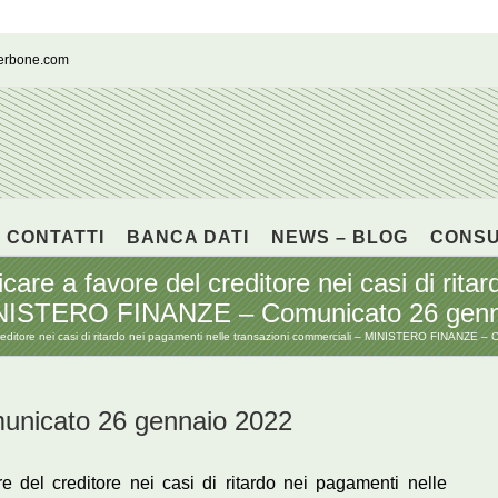
cerbone.com
CONTATTI
BANCA DATI
NEWS – BLOG
CONS
icare a favore del creditore nei casi di rita
MINISTERO FINANZE – Comunicato 26 gen
 creditore nei casi di ritardo nei pagamenti nelle transazioni commerciali – MINISTERO FINANZE 
icato 26 gennaio 2022
e del creditore nei casi di ritardo nei pagamenti nelle