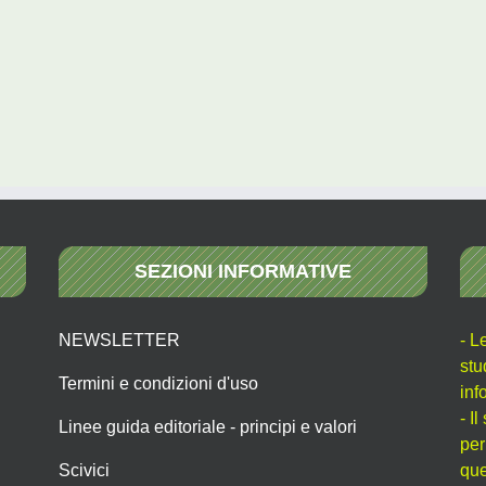
SEZIONI INFORMATIVE
NEWSLETTER
- L
stu
Termini e condizioni d'uso
inf
- I
Linee guida editoriale - principi e valori
per
Scivici
que