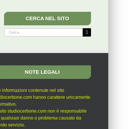
CERCA NEL SITO
Cerca
per:
NOTE LEGALI
e informazioni contenute nel sito
diocerbone.com hanno carattere unicamente
ormativo.
l sito studiocerbone.com non è responsabile
 qualsiasi danno o problema causato da
sto servizio.