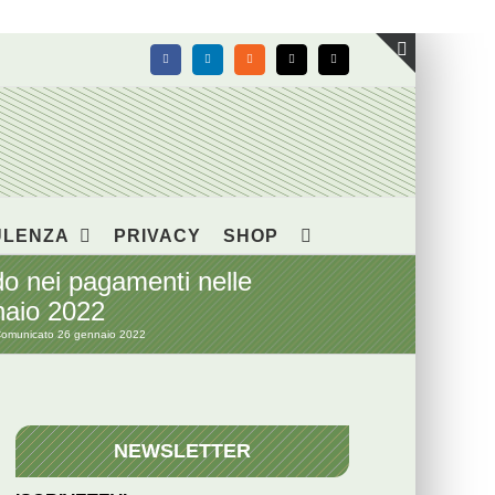
Facebook
LinkedIn
Rss
X
Email
Toggle
area
barra
scorrevol
ULENZA
PRIVACY
SHOP
rdo nei pagamenti nelle
naio 2022
– Comunicato 26 gennaio 2022
NEWSLETTER