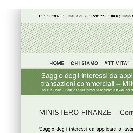
Salta
Per informazioni chiama ora 800-598-552
|
info@studio
al
contenuto
HOME
CHI SIAMO
ATTIVITA’
Saggio degli interessi da appl
transazioni commerciali – 
sei qui:
Home
Saggio degli interessi da applicare a favore del
MINISTERO FINANZE – Comun
Saggio degli interessi da applicare a favor