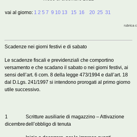
vai al giorno:
1
2
5
7
9
10
13
15
16
20
25
31
rubrica 
Scadenze nei giorni festivi e di sabato
Le scadenze fiscali e previdenziali che comportino
versamento e che scadano il sabato o nei giorni festivi, ai
sensi dell’art. 6 com. 8 della legge 473/1994 e dall’art. 18
dal D.Lgs. 241/1997 si intendono prorogati al primo giorno
utile successivo.
1
Scritture ausiliarie di magazzino – Attivazione
dicembre
dell’obbligo di tenuta