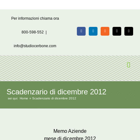
Salta
Per informazioni chiama ora
al
contenuto
800-598-552
|
Facebook
LinkedIn
Rss
X
Email
info@studiocerbone.com
Scadenzario di dicembre 2012
sei qui:
Home
Scadenzario di dicembre 2012
Memo Aziende
mese di dicembre 2012