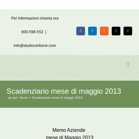
Salta
Per informazioni chiama ora
al
contenuto
800-598-552
|
Facebook
LinkedIn
Rss
X
Email
info@studiocerbone.com
Scadenziario mese di maggio 2013
sei qui:
Home
Scadenziario mese di maggio 2013
Memo Aziende
mese di Maggio 2013