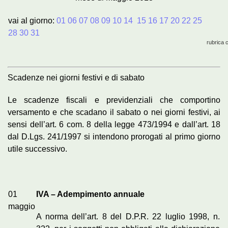
vai al giorno:
01
06
07
08
09
10
14
15
16
17
20
22
25
28
30
31
rubrica 
Scadenze nei giorni festivi e di sabato
Le scadenze fiscali e previdenziali che comportino
versamento e che scadano il sabato o nei giorni festivi, ai
sensi dell’art. 6 com. 8 della legge 473/1994 e dall’art. 18
dal D.Lgs. 241/1997 si intendono prorogati al primo giorno
utile successivo.
01
IVA – Adempimento annuale
maggio
A norma dell’art. 8 del D.P.R. 22 luglio 1998, n.