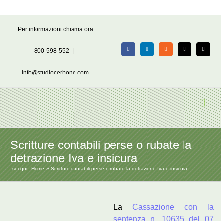
Salta
Per informazioni chiama ora
al
contenuto
800-598-552
|
Facebook
LinkedIn
Rss
X
Email
info@studiocerbone.com
Scritture contabili perse o rubate la
detrazione Iva e insicura
sei qui:
Home
Scritture contabili perse o rubate la detrazione Iva e insicura
La
Cassazione con la
sentenza n. 10635 del 07