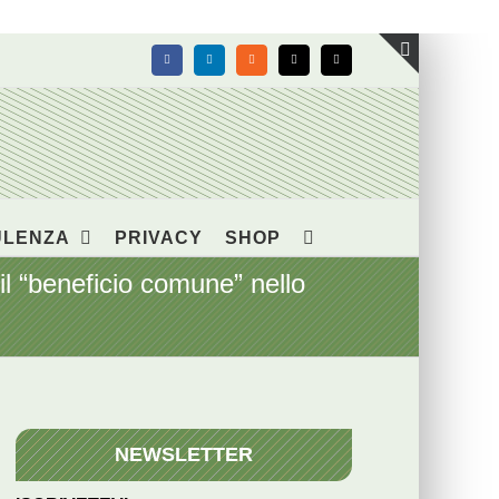
Facebook
LinkedIn
Rss
X
Email
Toggle
area
barra
scorrevol
ULENZA
PRIVACY
SHOP
l “beneficio comune” nello
NEWSLETTER