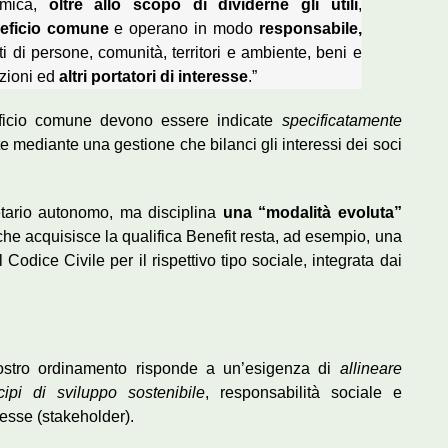
nomica,
oltre allo scopo di dividerne gli utili
,
eneficio comune
e operano in modo
responsabile,
i di persone, comunità, territori e ambiente, beni e
iazioni ed
altri portatori di interesse
.”
neficio comune devono essere indicate
specificatamente
te mediante una gestione che bilanci gli interessi dei soci
tario autonomo, ma disciplina
una “modalità evoluta”
 che acquisisce la qualifica Benefit resta, ad esempio, una
odice Civile per il rispettivo tipo sociale, integrata dai
 nostro ordinamento risponde a un’esigenza di
allineare
cipi di sviluppo sostenibile
, responsabilità sociale e
resse (stakeholder).