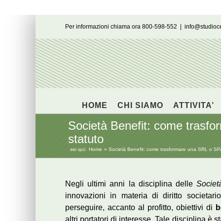
Salta
Per informazioni chiama ora 800-598-552
|
info@studio
al
contenuto
HOME
CHI SIAMO
ATTIVITA’
Società Benefit: come trasfo
statuto
sei qui:
Home
Società Benefit: come trasformare una SRL o SPA 
Negli ultimi anni la disciplina delle
Societ
innovazioni in materia di diritto societa
perseguire, accanto al profitto, obiettivi di
b
altri portatori di interesse. Tale disciplina è