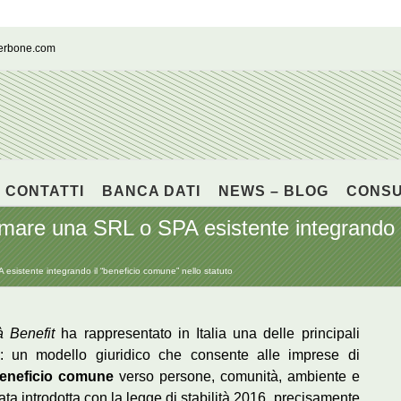
cerbone.com
CONTATTI
BANCA DATI
NEWS – BLOG
CONS
rmare una SRL o SPA esistente integrando i
esistente integrando il “beneficio comune” nello statuto
à Benefit
ha rappresentato in Italia una delle principali
rio: un modello giuridico che consente alle imprese di
eneficio comune
verso persone, comunità, ambiente e
 stata introdotta con la legge di stabilità 2016, precisamente