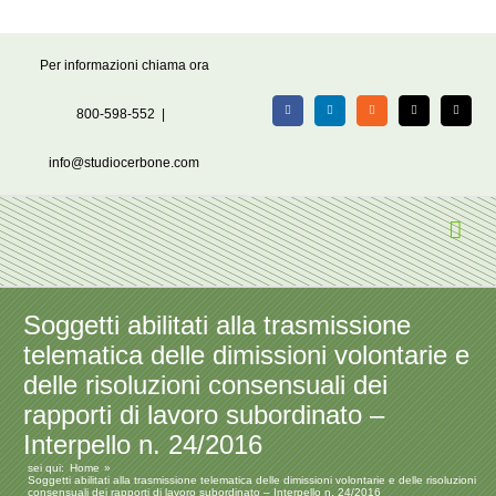
Salta
Per informazioni chiama ora
al
contenuto
800-598-552
|
Facebook
LinkedIn
Rss
X
Email
info@studiocerbone.com
Soggetti abilitati alla trasmissione
telematica delle dimissioni volontarie e
delle risoluzioni consensuali dei
rapporti di lavoro subordinato –
Interpello n. 24/2016
sei qui:
Home
Soggetti abilitati alla trasmissione telematica delle dimissioni volontarie e delle risoluzioni
consensuali dei rapporti di lavoro subordinato – Interpello n. 24/2016