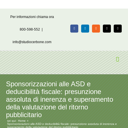
Salta
Per informazioni chiama ora
al
contenuto
800-598-552
|
Facebook
LinkedIn
Rss
X
Email
info@studiocerbone.com
Sponsorizzazioni alle ASD e
deducibilità fiscale: presunzione
assoluta di inerenza e superamento
della valutazione del ritorno
pubblicitario
sei qui:
Home
Sponsorizzazioni alle ASD e deducibilità fiscale: presunzione assoluta di inerenza e
superamento della valutazione del ritorno pubblicitario