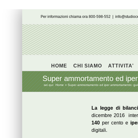
Salta
Per informazioni chiama ora 800-598-552
|
info@studio
al
contenuto
HOME
CHI SIAMO
ATTIVITA’
Super ammortamento ed iper
sei qui:
Home
Super ammortamento ed iper ammortamento: gu
La legge di bilan
dicembre 2016 inter
140
per cento e
ip
digitali.