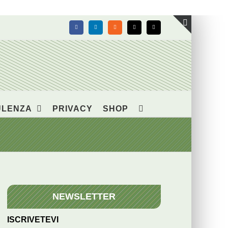
Facebook
LinkedIn
Rss
X
Email
Toggle
area
barra
scorrevol
ULENZA
PRIVACY
SHOP
NEWSLETTER
ISCRIVETEVI