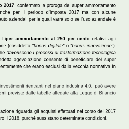
io 2017
confermato la proroga del super ammortamento
nche per il periodo d’imposta 2017 ma con alcune
auto aziendali per le quali varrà solo se l’uso aziendale è
 l’
iper ammortamento al 250 per cento
relativi agli
one (cosiddetto “
bonus digitale
” o “
bonus innovazione
”).
 che
“favoriscono i processi di trasformazione tecnologica
edetta agevolazione consente di beneficiare del super
entemente che erano esclusi dalla vecchia normativa in
nvestimenti rientranti nel piano industria 4.0. può avere
eni
, previste dalle tabelle allegate alla Legge di Bilancio
azione riguarda gli acquisti effettuati nel corso del 2017
ntro il 2018, purché sussistano determinate condizioni.