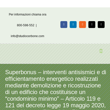
Salta
Per informazioni chiama ora
al
contenuto
800-598-552
|
Facebook
LinkedIn
Rss
X
Email
info@studiocerbone.com
Superbonus – interventi antisismici e di
efficientamento energetico realizzati
mediante demolizione e ricostruzione
di un edificio che costituisce un
“condominio minimo” – Articolo 119 e
121 del decreto legge 19 maggio 2020,