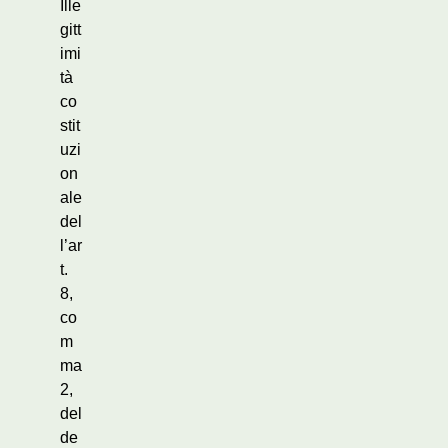
Ille
gitt
imi
tà
co
stit
uzi
on
ale
del
l’ar
t.
8,
co
m
ma
2,
del
de