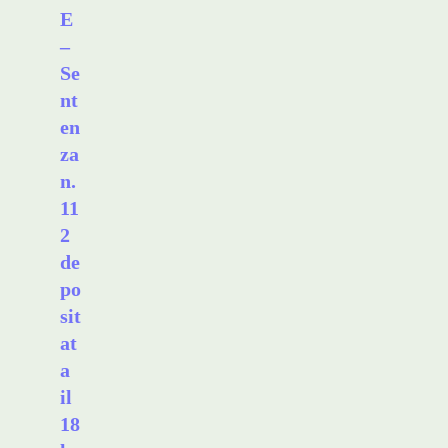
E
–
Se
nt
en
za
n.
11
2
de
po
sit
at
a
il
18