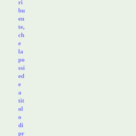
ri
bu
en
te,
ch
e
la
po
ssi
ed
e
a
tit
ol
o
di
pr