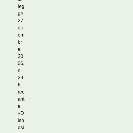
leg
ge
27
dic
em
br
e
20
06,
n.
29
6,
rec
ant
e
«D
isp
osi