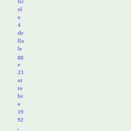
tic
ol
o
4
de
lla
le
gg
e
23
ot
to
br
e
19
92
,