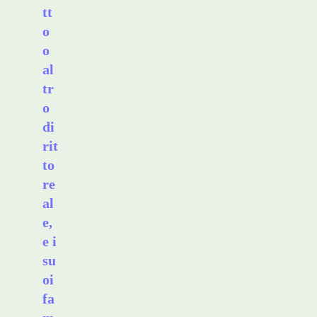
tt
o
o
al
tr
o
di
rit
to
re
al
e,
e i
su
oi
fa