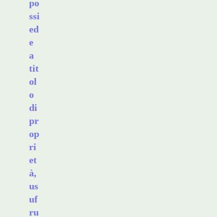
po
ssi
ed
e
a
tit
ol
o
di
pr
op
ri
et
à,
us
uf
ru