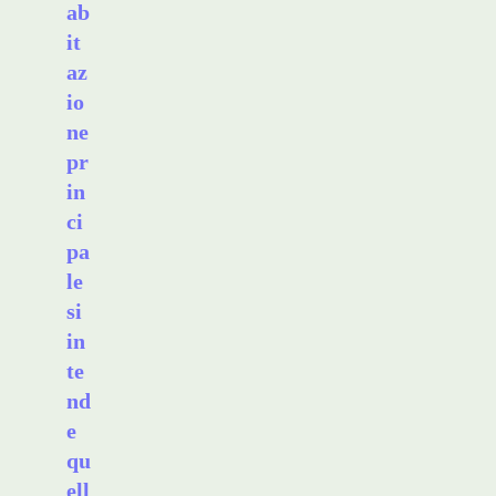
ab
it
az
io
ne
pr
in
ci
pa
le
si
in
te
nd
e
qu
ell