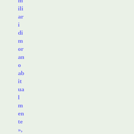
m
ili
ar
i
di
m
or
an
o
ab
it
ua
l
m
en
te
»,