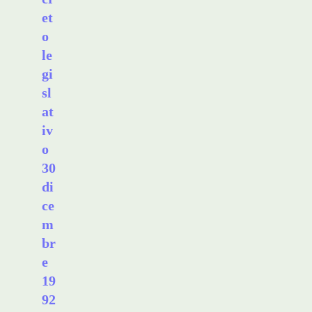
et
o
le
gi
sl
at
iv
o
30
di
ce
m
br
e
19
92