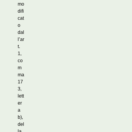
mo
difi
cat
o
dal
l’ar
t.
1,
co
m
ma
17
3,
lett
er
a
b),
del
la