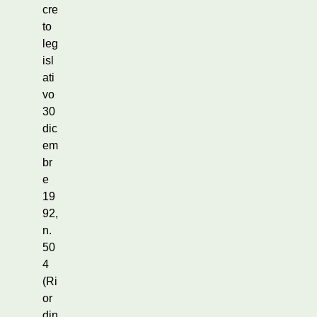
cre
to
leg
isl
ati
vo
30
dic
em
br
e
19
92,
n.
50
4
(Ri
or
din