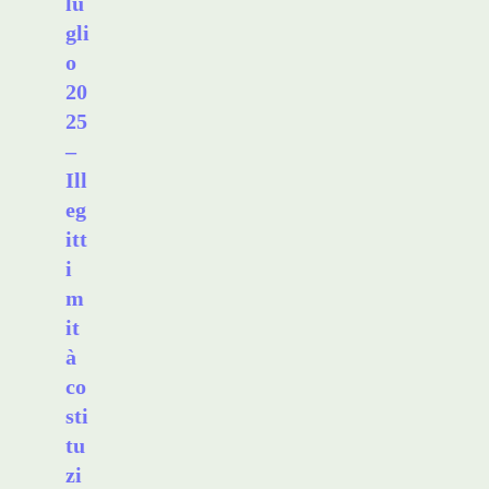
lu
gli
o
20
25
–
Ill
eg
itt
i
m
it
à
co
sti
tu
zi