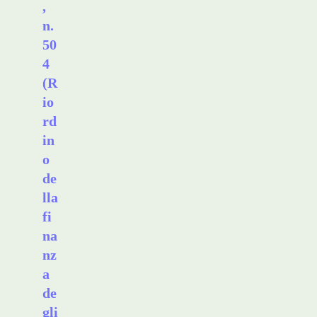
,
n.
50
4
(R
io
rd
in
o
de
lla
fi
na
nz
a
de
gli