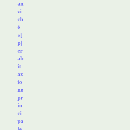
an
zi
ch
é
«[
p]
er
ab
it
az
io
ne
pr
in
ci
pa
le