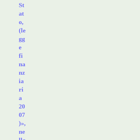
St
at
o,
(le
gg
e
fi
na
nz
ia
ri
a
20
07
)»,
ne