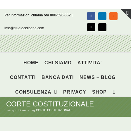
Salta
Per informazioni chiama ora 800-598-552
|
Facebook
LinkedIn
Rss
al
contenuto
info@studiocerbone.com
X
Email
HOME
CHI SIAMO
ATTIVITA’
CONTATTI
BANCA DATI
NEWS – BLOG
CONSULENZA
PRIVACY
SHOP
CORTE COSTITUZIONALE
sei qui:
Home
Tag:
CORTE COSTITUZIONALE