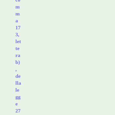
m
m
a
17
3,
let
te
ra
b)
,
de
lla
le
gg
e
27