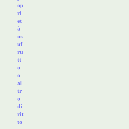
op
ri
et
à
us
uf
ru
tt
o
o
al
tr
o
di
rit
to