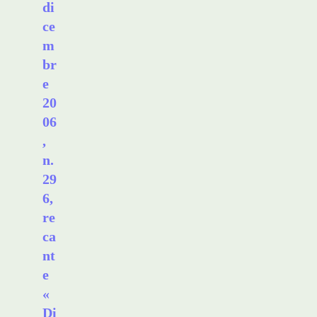
di
ce
m
br
e
20
06
,
n.
29
6,
re
ca
nt
e
«
Di