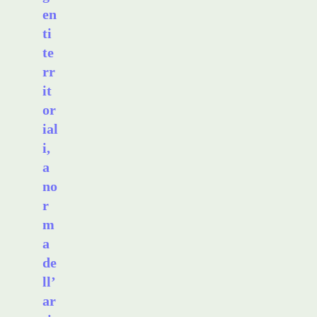
en
ti
te
rr
it
or
ial
i,
a
no
r
m
a
de
ll’
ar