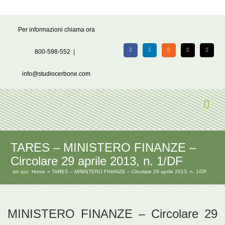
Salta
Per informazioni chiama ora
al
contenuto
800-598-552
|
Facebook
LinkedIn
Rss
X
Email
info@studiocerbone.com
TARES – MINISTERO FINANZE –
Circolare 29 aprile 2013, n. 1/DF
sei qui:
Home
TARES – MINISTERO FINANZE – Circolare 29 aprile 2013, n. 1/DF
MINISTERO FINANZE – Circolare 29