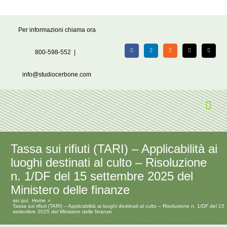
Salta
Per informazioni chiama ora
al
contenuto
800-598-552
|
Facebook
LinkedIn
Rss
X
Email
info@studiocerbone.com
Tassa sui rifiuti (TARI) – Applicabilità ai
luoghi destinati al culto – Risoluzione
n. 1/DF del 15 settembre 2025 del
Ministero delle finanze
sei qui:
Home
Tassa sui rifiuti (TARI) – Applicabilità ai luoghi destinati al culto – Risoluzione n. 1/DF del 15
settembre 2025 del Ministero delle finanze