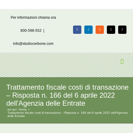
Salta
Per informazioni chiama ora
al
contenuto
800-598-552
|
Facebook
LinkedIn
Rss
X
Email
info@studiocerbone.com
Trattamento fiscale costi di transazione
– Risposta n. 166 del 6 aprile 2022
dell’Agenzia delle Entrate
sei qui:
Home
Trattamento fiscale costi di transazione – Risposta n. 166 del 6 aprile 2022 dell’Agenzia
delle Entrate