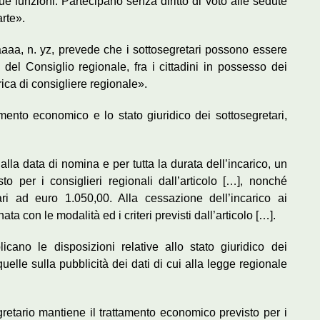
ue funzioni. Partecipano senza diritto di voto alle sedute
rte».
aaaa, n. yz, prevede che i sottosegretari possono essere
del Consiglio regionale, fra i cittadini in possesso dei
arica di consigliere regionale».
tamento economico e lo stato giuridico dei sottosegretari,
dalla data di nomina e per tutta la durata dell’incarico, un
o per i consiglieri regionali dall’articolo […], nonché
ri ad euro 1.050,00. Alla cessazione dell’incarico ai
a con le modalità ed i criteri previsti dall’articolo […].
licano le disposizioni relative allo stato giuridico dei
uelle sulla pubblicità dei dati di cui alla legge regionale
gretario mantiene il trattamento economico previsto per i