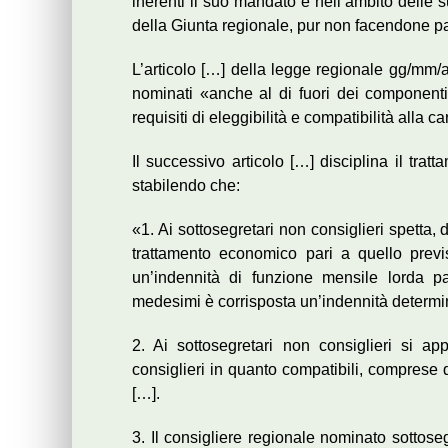
inerenti il suo mandato e nell’ambito delle s
della Giunta regionale, pur non facendone pa
L’articolo […] della legge regionale gg/mm/
nominati «anche al di fuori dei componenti 
requisiti di eleggibilità e compatibilità alla c
Il successivo articolo […] disciplina il trat
stabilendo che:
«1. Ai sottosegretari non consiglieri spetta, 
trattamento economico pari a quello previst
un’indennità di funzione mensile lorda pa
medesimi è corrisposta un’indennità determinat
2. Ai sottosegretari non consiglieri si app
consiglieri in quanto compatibili, comprese q
[…].
3. Il consigliere regionale nominato sottose