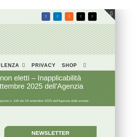
Facebook
LinkedIn
Rss
X
Email
Toggle
area
barra
scorrevol
ULENZA
PRIVACY
SHOP
on eletti – Inapplicabilità
settembre 2025 dell’Agenzia
– Risposta n. 248 del 18 settembre 2025 dell’Agenzia delle entrate
NEWSLETTER