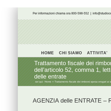
Salta
Per informazioni chiama ora 800-598-552
|
info@studio
al
contenuto
HOME
CHI SIAMO
ATTIVITA’
Trattamento fiscale dei rimbors
dell’articolo 52, comma 1, let
delle entrate
sei qui:
Home
Trattamento fiscale dei rimborsi spesa erogati ai s
AGENZIA delle ENTRATE – Ris