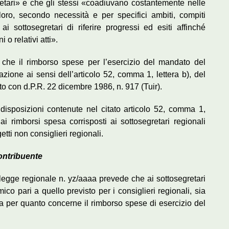
retari» e che gli stessi «coadiuvano costantemente nelle
 loro, secondo necessità e per specifici ambiti, compiti
i sottosegretari di riferire progressi ed esiti affinché
o relativi atti».
nte che il rimborso spese per l’esercizio del mandato del
zione ai sensi dell’articolo 52, comma 1, lettera b), del
to con d.P.R. 22 dicembre 1986, n. 917 (Tuir).
 disposizioni contenute nel citato articolo 52, comma 1,
 ai rimborsi spesa corrisposti ai sottosegretari regionali
tti non consiglieri regionali.
contribuente
a legge regionale n. yz/aaaa prevede che ai sottosegretari
co pari a quello previsto per i consiglieri regionali, sia
ia per quanto concerne il rimborso spese di esercizio del