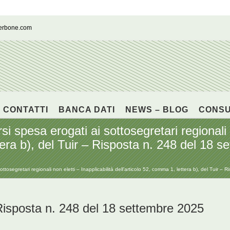
cerbone.com
CONTATTI
BANCA DATI
NEWS – BLOG
CONS
i spesa erogati ai sottosegretari regionali n
tera b), del Tuir – Risposta n. 248 del 18 
ottosegretari regionali non eletti – Inapplicabilità dell’articolo 52, comma 1, lettera b), del Tuir 
posta n. 248 del 18 settembre 2025