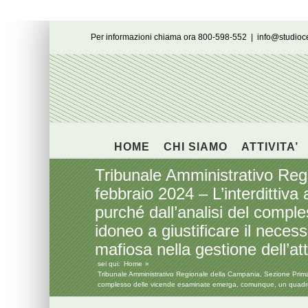
Salta
Per informazioni chiama ora 800-598-552
|
info@studio
al
contenuto
HOME
CHI SIAMO
ATTIVITA’
Tribunale Amministrativo Reg
febbraio 2024 – L’interdittiva
purché dall’analisi del comp
idoneo a giustificare il necessa
mafiosa nella gestione dell’att
sei qui:
Home
Tribunale Amministrativo Regionale della Campania, Sezione Prima, s
complesso delle vicende esaminate emerga, comunque, un quadro indizi