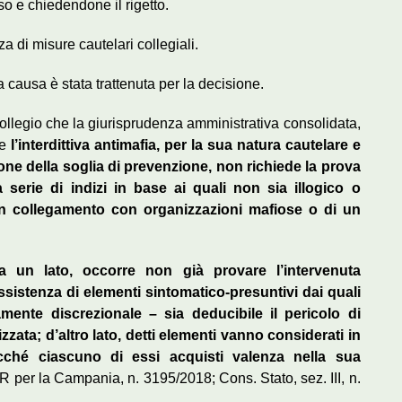
so e chiedendone il rigetto.
za di misure cautelari collegiali.
causa è stata trattenuta per la decisione.
 Collegio che la giurisprudenza amministrativa consolidata,
he
l’interdittiva antimafia, per la sua natura cautelare e
one della soglia di prevenzione, non richiede la prova
serie di indizi in base ai quali non sia illogico o
 un collegamento con organizzazioni mafiose o di un
da un lato, occorre non già provare l’intervenuta
ussistenza di elementi sintomatico-presuntivi dai quali
ente discrezionale – sia deducibile il pericolo di
zzata; d’altro lato, detti elementi vanno considerati in
cché ciascuno di essi acquisti valenza nella sua
AR per la Campania, n. 3195/2018; Cons. Stato, sez. III, n.