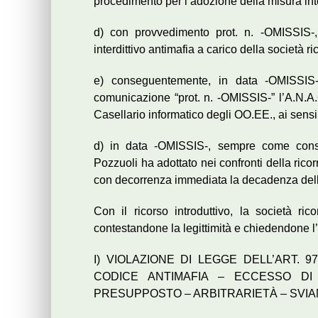
procedimento per l’adozione della misura inte
d) con provvedimento prot. n. -OMISSIS-,
interdittivo antimafia a carico della società ri
e) conseguentemente, in data -OMISSIS-, 
comunicazione “prot. n. -OMISSIS-” l’A.N.A.C
Casellario informatico degli OO.EE., ai sensi
d) in data -OMISSIS-, sempre come conse
Pozzuoli ha adottato nei confronti della rico
con decorrenza immediata la decadenza della
Con il ricorso introduttivo, la società ric
contestandone la legittimità e chiedendone l
I) VIOLAZIONE DI LEGGE DELL’ART. 9
CODICE ANTIMAFIA – ECCESSO DI
PRESUPPOSTO – ARBITRARIETÀ – SVIAM