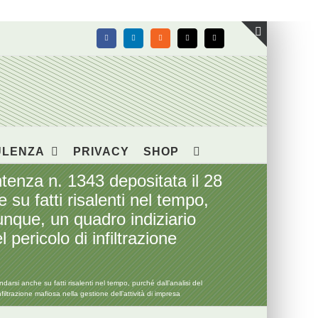
Facebook
LinkedIn
Rss
X
Email
Toggle
area
barra
scorrevol
ULENZA
PRIVACY
SHOP
enza n. 1343 depositata il 28
 su fatti risalenti nel tempo,
nque, un quadro indiziario
 pericolo di infiltrazione
rsi anche su fatti risalenti nel tempo, purché dall’analisi del
ltrazione mafiosa nella gestione dell’attività di impresa