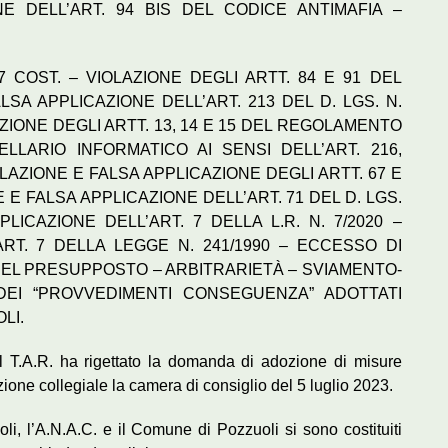
NE DELL’ART. 94 BIS DEL CODICE ANTIMAFIA –
97 COST. – VIOLAZIONE DEGLI ARTT. 84 E 91 DEL
LSA APPLICAZIONE DELL’ART. 213 DEL D. LGS. N.
AZIONE DEGLI ARTT. 13, 14 E 15 DEL REGOLAMENTO
LLARIO INFORMATICO AI SENSI DELL’ART. 216,
IOLAZIONE E FALSA APPLICAZIONE DEGLI ARTT. 67 E
NE E FALSA APPLICAZIONE DELL’ART. 71 DEL D. LGS.
PLICAZIONE DELL’ART. 7 DELLA L.R. N. 7/2020 –
RT. 7 DELLA LEGGE N. 241/1990 – ECCESSO DI
 DEL PRESUPPOSTO – ARBITRARIETÀ – SVIAMENTO-
A DEI “PROVVEDIMENTI CONSEGUENZA” ADOTTATI
LI.
l T.A.R. ha rigettato la domanda di adozione di misure
zione collegiale la camera di consiglio del 5 luglio 2023.
poli, l’A.N.A.C. e il Comune di Pozzuoli si sono costituiti