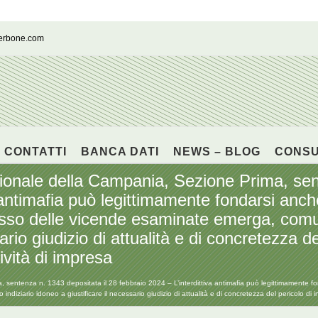
cerbone.com
CONTATTI
BANCA DATI
NEWS – BLOG
CONS
ionale della Campania, Sezione Prima, sent
 antimafia può legittimamente fondarsi anche
lesso delle vicende esaminate emerga, comu
rio giudizio di attualità e di concretezza del
ività di impresa
entenza n. 1343 depositata il 28 febbraio 2024 – L’interdittiva antimafia può legittimamente fonda
ario idoneo a giustificare il necessario giudizio di attualità e di concretezza del pericolo di infi