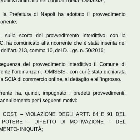
rdittiva antimafia nei confronti della -OMISSIS-;
 la Prefettura di Napoli ha adottato il provvedimento
corrente;
sulla scorta del provvedimento interdittivo, con la
. ha comunicato alla ricorrente che è stata inserita nel
 dell’art. 213, comma 10, del D. Lgs. n. 50/2016;
guenza del provvedimento interdittivo il Comune di
rrente l’ordinanza n. -OMISSIS-, con cui è stata dichiarata
 SCIA di commercio online, al dettaglio e all’ingrosso.
orrente ha, quindi, impugnato i predetti provvedimenti,
’annullamento per i seguenti motivi:
7 COST. – VIOLAZIONE DEGLI ARTT. 84 E 91 DEL
 POTERE – DIFETTO DI MOTIVAZIONE – DEL
ENTO- INIQUITÀ;