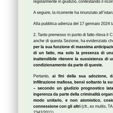
regolarmente in giudizio, contestando il ricor
A seguire, la ricorrente ha rinunziato all’istan
Alla pubblica udienza del 17 gennaio 2024 la 
2. Tanto premesso in punto di fatto rileva il
anche di questa Sezione, ha evidenziato c
per la sua funzione di massima anticipazi
di un fatto, ma solo la presenza di una 
inattendibile ritenere la sussistenza di
condizionamento da parte di queste.
Pertanto,
ai fini della sua adozione, 
infiltrazione mafiosa, bensì soltanto la s
– secondo un giudizio prognostico latam
ingerenza da parte della criminalità organi
modo unitario, e non atomistico, cosi
connessione con gli altri
(cfr., ex multis, T
2342/2011).