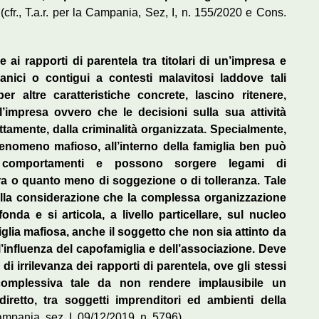
(cfr., T.a.r. per la Campania, Sez, I, n. 155/2020 e Cons.
ai rapporti di parentela tra titolari di un’impresa e
rganici o contigui a contesti malavitosi laddove tali
per altre caratteristiche concrete, lascino ritenere,
l’impresa ovvero che le decisioni sulla sua attività
tamente, dalla criminalità organizzata. Specialmente,
l fenomeno mafioso, all’interno della famiglia ben può
 di comportamenti e possono sorgere legami di
ura o quanto meno di soggezione o di tolleranza. Tale
alla considerazione che la complessa organizzazione
onda e si articola, a livello particellare, sul nucleo
iglia mafiosa, anche il soggetto che non sia attinto da
l’influenza del capofamiglia e dell’associazione. Deve
i irrilevanza dei rapporti di parentela, ove gli stessi
e complessiva tale da non rendere implausibile un
retto, tra soggetti imprenditori ed ambienti della
Campania, sez. I, 09/12/2019, n. 5796).