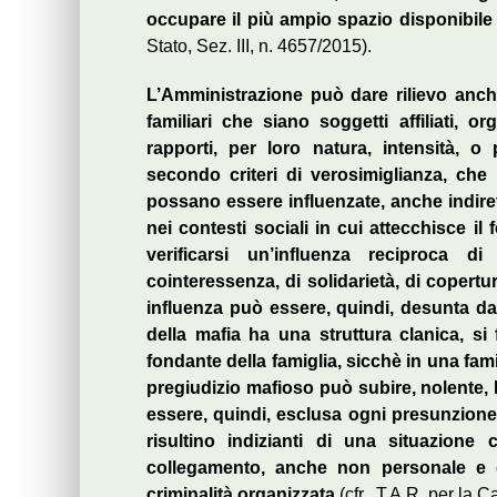
occupare il più ampio spazio disponibile
Stato, Sez. III, n. 4657/2015).
L’Amministrazione può dare rilievo anche 
familiari che siano soggetti affiliati, o
rapporti, per loro natura, intensità, o 
secondo criteri di verosimiglianza, che 
possano essere influenzate, anche indiret
nei contesti sociali in cui attecchisce i
verificarsi un’influenza reciproca
cointeressenza, di solidarietà, di copert
influenza può essere, quindi, desunta d
della mafia ha una struttura clanica, si f
fondante della famiglia, sicchè in una fam
pregiudizio mafioso può subire, nolente, 
essere, quindi, esclusa ogni presunzione d
risultino indizianti di una situazion
collegamento, anche non personale e di
criminalità organizzata
(cfr., T.A.R. per la 