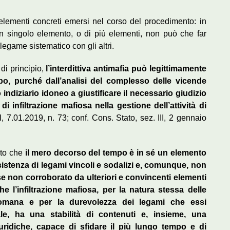
i elementi concreti emersi nel corso del procedimento: in
i un singolo elemento, o di più elementi, non può che far
legame sistematico con gli altri.
di principio,
l’interdittiva antimafia può legittimamente
mpo, purché dall’analisi del complesso delle vicende
diziario idoneo a giustificare il necessario giudizio
di infiltrazione mafiosa nella gestione dell’attività di
I, 7.01.2019, n. 73; conf. Cons. Stato, sez. III, 2 gennaio
to che
il mero decorso del tempo è in sé un elemento
istenza di legami vincoli e sodalizi e, comunque, non
 se non corroborato da ulteriori e convincenti elementi
he l’infiltrazione mafiosa, per la natura stessa delle
promana e per la durevolezza dei legami che essi
le, ha una stabilità di contenuti e, insieme, una
ridiche, capace di sfidare il più lungo tempo e di