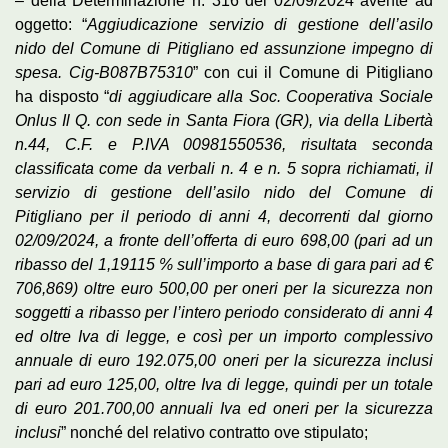
– della Determinazione n. 316 del 02/09/2024 avente ad
oggetto: “
Aggiudicazione servizio di gestione dell’asilo
nido del Comune di Pitigliano ed assunzione impegno di
spesa. Cig-B087B75310
” con cui il Comune di Pitigliano
ha disposto “
di aggiudicare alla Soc. Cooperativa Sociale
Onlus Il Q. con sede in Santa Fiora (GR), via della Libertà
n.44, C.F. e P.IVA 00981550536, risultata seconda
classificata come da verbali n. 4 e n. 5 sopra richiamati, il
servizio di gestione dell’asilo nido del Comune di
Pitigliano per il periodo di anni 4, decorrenti dal giorno
02/09/2024, a fronte dell’offerta di euro 698,00 (pari ad un
ribasso del 1,19115 % sull’importo a base di gara pari ad €
706,869) oltre euro 500,00 per oneri per la sicurezza non
soggetti a ribasso per l’intero periodo considerato di anni 4
ed oltre Iva di legge, e così per un importo complessivo
annuale di euro 192.075,00 oneri per la sicurezza inclusi
pari ad euro 125,00, oltre Iva di legge, quindi per un totale
di euro 201.700,00 annuali Iva ed oneri per la sicurezza
inclusi
” nonché del relativo contratto ove stipulato;