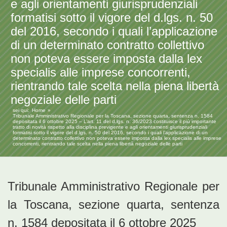
e agli orientamenti giurisprudenziali
formatisi sotto il vigore del d.lgs. n. 50
del 2016, secondo i quali l’applicazione
di un determinato contratto collettivo
non poteva essere imposta dalla lex
specialis alle imprese concorrenti,
rientrando tale scelta nella piena libertà
negoziale delle parti
sei qui:
Home
Tribunale Amministrativo Regionale per la Toscana, sezione quarta, sentenza n. 1584
depositata il 6 ottobre 2025 – L’art. 11 del d.lgs. n. 36/2023 costituisce il più importante
tratto di novità rispetto alla disciplina previgente e agli orientamenti giurisprudenziali
formatisi sotto il vigore del d.lgs. n. 50 del 2016, secondo i quali l’applicazione di un
determinato contratto collettivo non poteva essere imposta dalla lex specialis alle imprese
concorrenti, rientrando tale scelta nella piena libertà negoziale delle parti
Tribunale Amministrativo Regionale per
la Toscana, sezione quarta, sentenza
n. 1584 depositata il 6 ottobre 2025