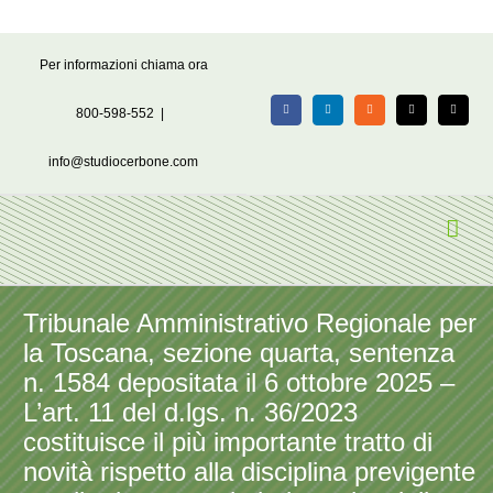
Salta
Per informazioni chiama ora
al
contenuto
800-598-552
|
Facebook
LinkedIn
Rss
X
Email
info@studiocerbone.com
Tribunale Amministrativo Regionale per
la Toscana, sezione quarta, sentenza
n. 1584 depositata il 6 ottobre 2025 –
L’art. 11 del d.lgs. n. 36/2023
costituisce il più importante tratto di
novità rispetto alla disciplina previgente